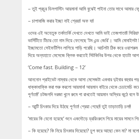
– তুই প্রচুর ডিসগাস্টিং আয়মান! আমি বুঝেই পাইনা তোর সাথে আমার ফ্র
– চাপাবাজি করার ইচ্ছা নাই শ্রেয়া! অফ যা!
ওদের এই অহেতুক তর্কাতর্কি দেখতে দেখতে আমি ভাই তেজপাতা!! সিরিয়া
ভার্সিটিতে টিচার তো নাম দিয়ে ফেলেছে ‘টম এন্ড জেরি’। আমি মোবাইলটা 
ইচ্ছামতো সেইফটিপিন লাগিয়ে শাড়ি পরেছি। আচঁলটা ঠিক করে ওয়াশ
দিয়ে অন্যহাতে মেসেজে ক্লিক করতেই সিটকিনির উপর থেকে হাতটা 
‘Come fast. Building – 12’
আননোন প্রাইভেট নাম্বার থেকে আসা মেসেজটা একবার দুইবার বহুবার পড়ল
ধাক্কাধাক্কি করা শুরু করলো আয়মান! আয়মান বাইরে থেকে চেচামেচি করে 
পূর্ণতা!!’ চটজলদি দরজা খুলে রুমে পা রাখতেই আয়মান অস্থির কন্ঠে বলে 
– আন্টি চিৎকার দিয়ে উঠছে পূর্ণতা! শ্রেয়া গেছে!! তুই তাড়াতাড়ি চল!!
‘মায়ের কি যেনো হয়েছে’ শুনে একদৌড়ে ড্রয়িংরুমে গিয়ে মায়ের সামনে গিয়
– কি হয়েছে? কি নিয়ে চিৎকার দিয়েছো? চুপ করে আছো কেন মা? মা বলো