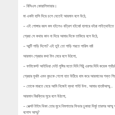
– বিসিএস কোয়ালিফায়ার।
মা একটা হাসি দিয়ে চলে যেতেই আয়মান বলে উঠে,
– এই পোঙ্গার বয়স কম হইলেও বত্রিশ হইবো! হালারে ধইরা লাইত্থাইতে
শ্রেয়া সে কথায় কান না দিয়ে আমার দিকে তাকিয়ে বলে উঠে,
– আন্টি শাড়ি দিলো? এই তুই তো শাড়ি পরতে পারিস না!!
আয়মান শ্রেয়ার কথা টান মেরে বলে উঠলো,
– ফাটাকেস্ট আইডিয়া দেই! লুঙ্গির মতো দিবি গিট্টু এরপর দিবি কয়েক প্যাঁচ
শ্রেয়ার মুখটা এমন কুচকে গেলো হাত উঠিয়ে ধাম করে আয়মানের শক্ত পি
– তোকে মারতে যেয়ে আমি নিজেই ব্যথা পাই! উফ.. আমার হাত!!আম্মু…
আয়মান বিরক্তির সুরে বলে উঠলো,
– নেক্সট টাইম থিকা তোর মুখে নিমপাতার ফিডার ঢুকায়া দিমু! তারপর আম্মু আ
বলোস আম্মু?