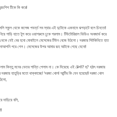
েন্ডশিপ টিকে কি করে!
সলি স্কুল থেকে কলেজ পযর্ন্ত সব স্যার এই দুটোকে একনামে ঝগড়াটে বলে চিনতো!
নিয়ে শাড়ি হাতে টুপ করে ওয়াশরুমে ঢুকে পরলাম। টিউটোরিয়াল ভিডিও অবজার্ভ করে
রুম থেকে যেই বের হবো মোবাইলে মেসেজের টিউন বেজে উঠলো। দরজার সিটকিনিতে হাত
আপনাআপনি পরে গেল। মেসেজের উপর আমার রূহ আটকে গেছে যেনো!
াম কিন্তু মনের ভেতর শান্তি পেলাম না। কে দিয়েছে এই টেক্সট? হু? হঠাৎ দরজায়
দরজায় হাতুড়ির মতো ধাক্কাচ্ছে! ‘দরজা খোল! আন্টির কি যেন হয়েছে!! দরজা খোল
উঠলো,
ে দাড়িয়ে বলি,
!!