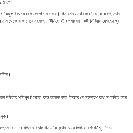
উর মাউথ!
য়াও কিছুক্ষণ থেকে চলে গেলো ওর বাসায়। রাত যখন নয়টার ঘরে টিকটিক করছে তখন
সপাতাল থেকে কাজ শেষে এসেছে। টিভিতে স্টার প্লাসের একটা সিরিয়াস দেখছেন খুব
 ডাকিস।
াজের উছিলায় শফিপুর গিয়েছে, কাল অনেক কাজ কিভাবে যে সামলাই? কথা না বারিয়ে রুমে
 আসুক।
টার নামও বলিস না তোহ্ বাসায় কি কুমারী মেয়ে জিইয়ে রাখবো? ঘুমা গিয়ে।