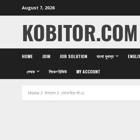
Skip
August 7, 2026
to
content
KOBITOR.COM
HOME
JOIN
JOB SOLUTION
বাংলা মুখস্ত
ENGLI
লেখক
লিংক+রিভিউ
MY ACCOUNT
Home
উপন্যাস
তোকে ঘিরে পর্ব ১৪