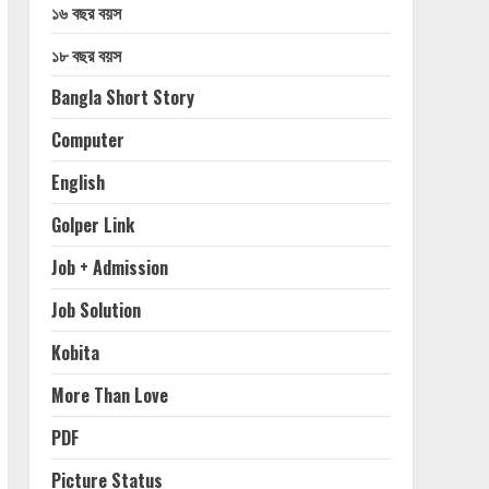
১৬ বছর বয়স
১৮ বছর বয়স
Bangla Short Story
Computer
English
Golper Link
Job + Admission
Job Solution
Kobita
More Than Love
PDF
Picture Status