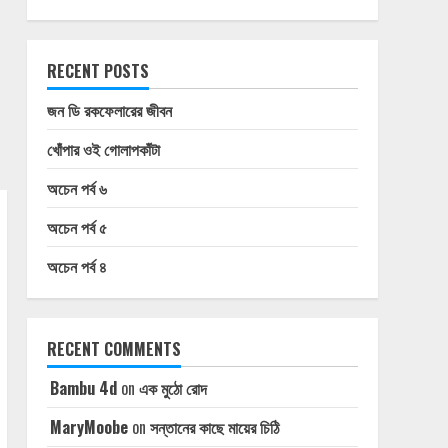
RECENT POSTS
জন ডি রকফেলারের জীবন
খোঁপার ওই গোলাপকাঁটা
অচেন পর্ব ৬
অচেন পর্ব ৫
অচেন পর্ব ৪
RECENT COMMENTS
Bambu 4d
on
এক মুঠো রোদ
MaryMoobe
on
সন্তানের কাছে মায়ের চিঠি