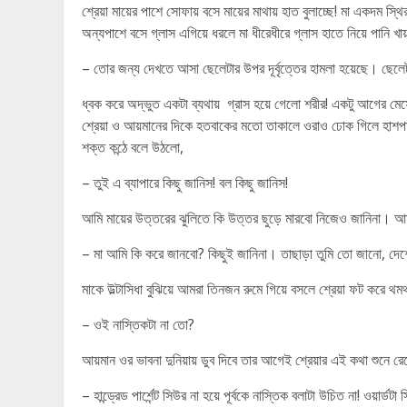
শ্রেয়া মায়ের পাশে সোফায় বসে মায়ের মাথায় হাত বুলাচ্ছে! মা একদম স্
অন্যপাশে বসে গ্লাস এগিয়ে ধরলে মা ধীরেধীরে গ্লাস হাতে নিয়ে পানি খ
– তোর জন্য দেখতে আসা ছেলেটার উপর দূর্বৃত্তের হামলা হয়েছে। ছেলেট
ধ্বক করে অদ্ভুত একটা ব্যথায় গ্রাস হয়ে গেলো শরীর! একটু আগের মে
শ্রেয়া ও আয়মানের দিকে হতবাকের মতো তাকালে ওরাও ঢোক গিলে হাশপাশ দ
শক্ত কন্ঠে বলে উঠলো,
– তুই এ ব্যাপারে কিছু জানিস! বল কিছু জানিস!
আমি মায়ের উত্তরের ঝুলিতে কি উত্তর ছুড়ে মারবো নিজেও জানিনা। আমার
– মা আমি কি করে জানবো? কিছুই জানিনা। তাছাড়া তুমি তো জানো, দেশে দ
মাকে উল্টাসিধা বুঝিয়ে আমরা তিনজন রুমে গিয়ে বসলে শ্রেয়া ফট করে থম
– ওই নাস্তিকটা না তো?
আয়মান ওর ভাবনা দুনিয়ায় ডুব দিবে তার আগেই শ্রেয়ার এই কথা শুনে রেগ
– হান্ড্রেড পার্শেন্ট সিউর না হয়ে পূর্বকে নাস্তিক বলাটা উচিত না! ওয়ার্ডটা