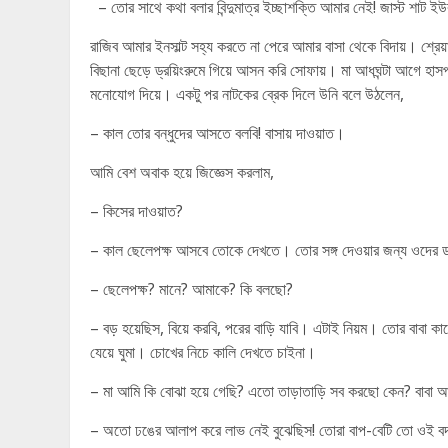
– তোর সাথে কথা বলার বিন্দুমাত্র ইচ্ছাশক্তি আমার নেই! জাস্ট শাট ই
রাজিব আমার ইনসাল্ট সহ্য করতে না পেরে আমার বাসা থেকে বিদায়। শ্রে
বিছানা ছেড়ে ড্রয়িংরুমে গিয়ে আসন করি সোফায়। মা আধঘন্টা আগে হা
মনোযোগ দিয়ে। একটু পর নাটকের ব্রেক দিলে উনি বলে উঠলেন,
– কাল তোর বন্ধুদের আসতে বলবি! বাসায় দাওয়াত।
আমি বেশ অবাক হয়ে জিজ্ঞেস করলাম,
– কিসের দাওয়াত?
– কাল ছেলেপক্ষ আসবে তোকে দেখতে। তোর সঙ্গ দেওয়ার জন্য ওদের
– ছেলেপক্ষ? মানে? আমাকে? কি বলছো?
– বড় হয়েছিস, বিয়ে করবি, পরের বাড়ি যাবি। এটাই নিয়ম। তোর বাবা ক
যেয়ে ঘুমা। চোখের নিচে কালি দেখতে চাইনা।
– মা আমি কি বোঝা হয়ে গেছি? এতো তাড়াতাড়ি সব করছো কেন? বাবা
– অতো ঢঙের আলাপ করে লাভ নেই বুঝেছিস! তোরা বাপ-বেটি তো ওই বদছেলে