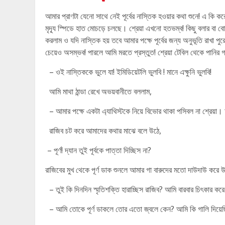
আমার প্রাণটা যেনো সাথে নেই পূর্বের নাস্তিক হওয়ার কথা শুনে! এ কি ক
মৃদ্যূ স্পিডে হাত মোচড়ে চলছে। শ্রেয়া এখনো হতভম্ব! কিছু বলার বা বো
করলাম ও যদি নাস্তিক হয় তবে আমার পক্ষে পূর্বের জন্য অনুভূতি রাখা 
চেয়েও অসম্ভব! পারলে আমি মরতে প্রস্তুত! শ্রেয়া টেবিল থেকে পানির গ্
– ওই নাস্তিককে ভুলে যা! ইমিডিয়েটলি ভুলবি ! মানে এক্ষুনি ভুলবি!
আমি মাথা ঠান্ডা রেখে অভয়বানীতে বললাম,
– আমার পক্ষে একটা এ্যাথিস্টকে নিয়ে বিভোর থাকা পসিবল না শ্রেয়
রাজিব চট করে আমাদের কথার মাঝে বলে উঠে,
– পূর্ণ! দ্যান তুই পূর্বকে পাত্তা দিচ্ছিস না?
রাজিবের মুখ থেকে পূর্ণ ডাক শুনলে আমার গা বারুদের মতো দাউদাউ করে 
– তুই কি দিনদিন স্মৃতিশক্তি হারাচ্ছিস রাজিব? আমি বারবার চিৎকার করে 
– আমি তোকে পূর্ণ ডাকলে তোর এতো জ্বলে কেন? আমি কি গালি দিয়ে