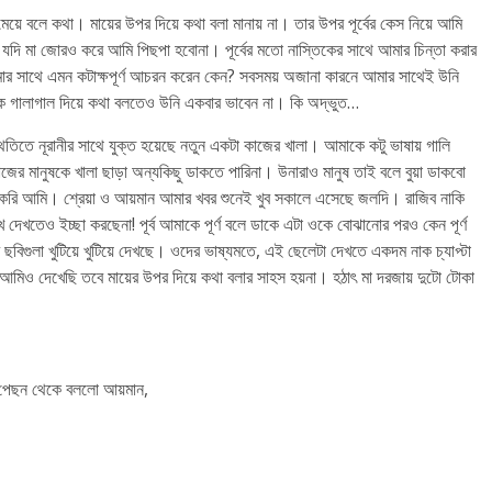
েয়ে বলে কথা। মায়ের উপর দিয়ে কথা বলা মানায় না। তার উপর পূর্বের কেস নিয়ে আমি
িয়ে যদি মা জোরও করে আমি পিছপা হবোনা। পূর্বের মতো নাস্তিকের সাথে আমার চিন্তা করার
মার সাথে এমন কটাক্ষপূর্ণ আচরন করেন কেন? সবসময় অজানা কারনে আমার সাথেই উনি
কে গালাগাল দিয়ে কথা বলতেও উনি একবার ভাবেন না। কি অদ্ভুত…
তিতে নূরানীর সাথে যুক্ত হয়েছে নতুন একটা কাজের খালা। আমাকে কটু ভাষায় গালি
াজের মানুষকে খালা ছাড়া অন্যকিছু ডাকতে পারিনা। উনারাও মানুষ তাই বলে বুয়া ডাকবো
করি আমি। শ্রেয়া ও আয়মান আমার খবর শুনেই খুব সকালে এসেছে জলদি। রাজিব নাকি
েখতেও ইচ্ছা করছেনা! পূর্ব আমাকে পূর্ণ বলে ডাকে এটা ওকে বোঝানোর পরও কেন পূর্ণ
র ছবিগুলা খুটিয়ে খুটিয়ে দেখছে। ওদের ভাষ্যমতে, এই ছেলেটা দেখতে একদম নাক চ্যাপ্টা
মিও দেখেছি তবে মায়ের উপর দিয়ে কথা বলার সাহস হয়না। হঠাৎ মা দরজায় দুটো টোকা
ে পেছন থেকে বললো আয়মান,