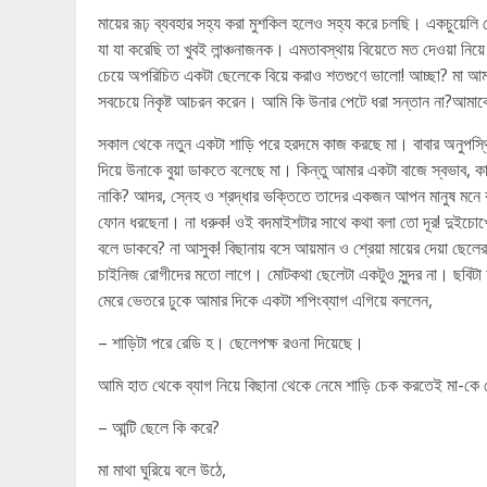
মায়ের রূঢ় ব্যবহার সহ্য করা মুশকিল হলেও সহ্য করে চলছি। একচুয়েলি ম
যা যা করেছি তা খুবই লান্ঞ্চনাজনক। এমতাবস্থায় বিয়েতে মত দেওয়া ন
চেয়ে অপরিচিত একটা ছেলেকে বিয়ে করাও শতগুণে ভালো! আচ্ছা? মা আ
সবচেয়ে নিকৃষ্ট আচরন করেন। আমি কি উনার পেটে ধরা সন্তান না?আমা
সকাল থেকে নতুন একটা শাড়ি পরে হরদমে কাজ করছে মা। বাবার অনুপস্থি
দিয়ে উনাকে বুয়া ডাকতে বলেছে মা। কিন্তু আমার একটা বাজে স্বভাব, ক
নাকি? আদর, স্নেহ ও শ্রদ্ধার ভক্তিতে তাদের একজন আপন মানুষ মনে 
ফোন ধরছেনা। না ধরুক! ওই বদমাইশটার সাথে কথা বলা তো দূর! দুইচোখে দ
বলে ডাকবে? না আসুক! বিছানায় বসে আয়মান ও শ্রেয়া মায়ের দেয়া ছেলে
চাইনিজ রোগীদের মতো লাগে। মোটকথা ছেলেটা একটুও সুন্দর না। ছবিটা আ
মেরে ভেতরে ঢুকে আমার দিকে একটা শপিংব্যাগ এগিয়ে বললেন,
– শাড়িটা পরে রেডি হ। ছেলেপক্ষ রওনা দিয়েছে।
আমি হাত থেকে ব্যাগ নিয়ে বিছানা থেকে নেমে শাড়ি চেক করতেই মা-ক
– আন্টি ছেলে কি করে?
মা মাথা ঘুরিয়ে বলে উঠে,