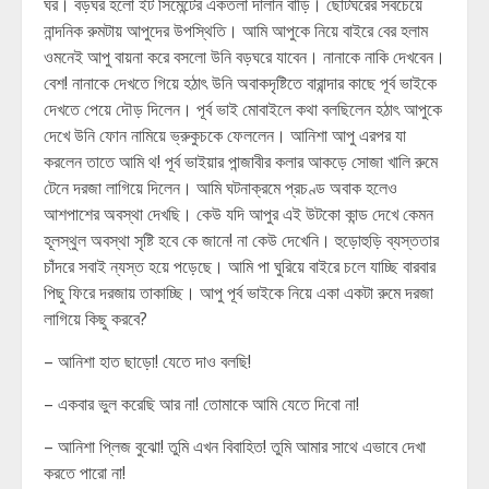
ঘর। বড়ঘর হলো ইট সিমেন্টের একতলা দালান বাড়ি। ছোটঘরের সবচেয়ে
নান্দনিক রুমটায় আপুদের উপস্থিতি। আমি আপুকে নিয়ে বাইরে বের হলাম
ওমনেই আপু বায়না করে বসলো উনি বড়ঘরে যাবেন। নানাকে নাকি দেখবেন।
বেশ! নানাকে দেখতে গিয়ে হঠাৎ উনি অবাকদৃষ্টিতে বারান্দার কাছে পূর্ব ভাইকে
দেখতে পেয়ে দৌড় দিলেন। পূর্ব ভাই মোবাইলে কথা বলছিলেন হঠাৎ আপুকে
দেখে উনি ফোন নামিয়ে ভ্রুকুচকে ফেললেন। আনিশা আপু এরপর যা
করলেন তাতে আমি থ! পূর্ব ভাইয়ার পান্জাবীর কলার আকড়ে সোজা খালি রুমে
টেনে দরজা লাগিয়ে দিলেন। আমি ঘটনাক্রমে প্রচণ্ড অবাক হলেও
আশপাশের অবস্থা দেখছি। কেউ যদি আপুর এই উটকো কান্ড দেখে কেমন
হূলস্থুল অবস্থা সৃষ্টি হবে কে জানে! না কেউ দেখেনি। হুড়োহুড়ি ব্যস্ততার
চাঁদরে সবাই ন্যস্ত হয়ে পড়েছে। আমি পা ঘুরিয়ে বাইরে চলে যাচ্ছি বারবার
পিছু ফিরে দরজায় তাকাচ্ছি। আপু পূর্ব ভাইকে নিয়ে একা একটা রুমে দরজা
লাগিয়ে কিছু করবে?
– আনিশা হাত ছাড়ো! যেতে দাও বলছি!
– একবার ভুল করেছি আর না! তোমাকে আমি যেতে দিবো না!
– আনিশা প্লিজ বুঝো! তুমি এখন বিবাহিত! তুমি আমার সাথে এভাবে দেখা
করতে পারো না!