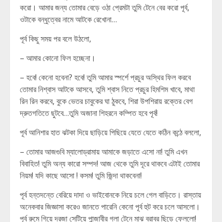
করো। আমার জন্য তোমার বেড়ে ওঠা প্রেমটা তুমি টেনে বের করো পূর্ব,
ওটাকে বন্ধুত্বের নামে আটকে রেখোনা…
পূর্ব কিছু সময় পর বলে উঠলো,
– আমার কোনো ফিল হচ্ছেনা।
– হবে! কেনো হবেনা? হবে! তুমি আমার স্পর্শে প্রচুর অস্থির ফিল করবে
তোমার নিশ্বাস আটকে আসবে, তুমি শ্বাস নিতে প্রচুর হিমশিম খাবে, মাথা
রিন রিন করবে, বুকে ভেতর চাবুকের ঘা ঠুকবে, শিরা উপশিরায় রক্তের বেগ
দ্রুতগতিতে ছুটবে…তুমি অজানা শিহরনে কম্পিত হবে পূর্ব!
পূর্ব আনিশার হাত ঝটকা দিয়ে ছাড়িয়ে পিছিয়ে যেতে যেতে কঠিন কন্ঠে বললো,
– তোমার আজগুবি ম্যালোড্রামায় আমাকে জড়াতে এসো না! তুমি এখন
বিবাহিত! তুমি অন্য কারো সম্পদ! আজ থেকে তুমি দূরে থাকবে এটাই তোমার
নিয়ম! যদি কাছে আসো ! কসম! তুমি জিন্দা থাকবেনা!
পূর্ব হন্তদন্তে বেরিয়ে দাদা ও ভাইবোনকে নিয়ে চলে গেল বাড়িতে। রাস্তায়
অনেকবার জিজ্ঞাসা করেও জানতে পারেনি কেনো পূর্ব হুট করে চলে আসলো।
পূর্ব রুমে গিয়ে দরজা সেটিয়ে পান্জাবীর গলা টেনে মাঝ বরাবর ছিড়ে ফেললো!