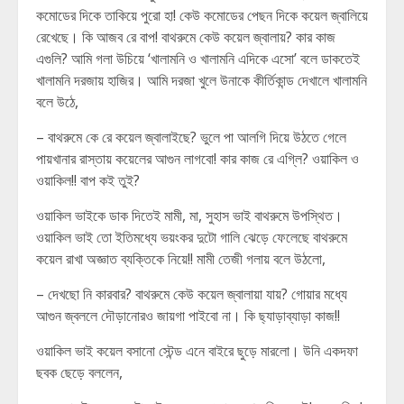
কমোডের দিকে তাকিয়ে পুরো হা! কেউ কমোডের পেছন দিকে কয়েল জ্বালিয়ে
রেখেছে। কি আজব রে বাপ! বাথরুমে কেউ কয়েল জ্বালায়? কার কাজ
এগুলি? আমি গলা উচিয়ে ‘খালামনি ও খালামনি এদিকে এসো’ বলে ডাকতেই
খালামনি দরজায় হাজির। আমি দরজা খুলে উনাকে কীর্তিকান্ড দেখালে খালামনি
বলে উঠে,
– বাথরুমে কে রে কয়েল জ্বালাইছে? ভুলে পা আলগি দিয়ে উঠতে গেলে
পায়খানার রাস্তায় কয়েলের আগুন লাগবো! কার কাজ রে এগ্লি? ওয়াকিল ও
ওয়াকিল!! বাপ কই তুই?
ওয়াকিল ভাইকে ডাক দিতেই মামী, মা, সুহাস ভাই বাথরুমে উপস্থিত।
ওয়াকিল ভাই তো ইতিমধ্যে ভয়ংকর দুটো গালি ঝেড়ে ফেলেছে বাথরুমে
কয়েল রাখা অজ্ঞাত ব্যক্তিকে নিয়ে!! মামী তেজী গলায় বলে উঠলো,
– দেখছো নি কারবার? বাথরুমে কেউ কয়েল জ্বালায়া যায়? গোয়ার মধ্যে
আগুন জ্বললে দৌড়ানোরও জায়গা পাইবো না। কি ছ্যাড়াব্যাড়া কাজ!!
ওয়াকিল ভাই কয়েল বসানো স্টেন্ড এনে বাইরে ছুড়ে মারলো। উনি একদফা
ছবক ছেড়ে বললেন,