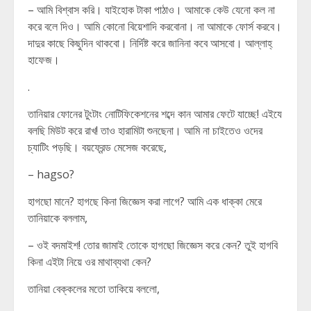
– আমি বিশ্বাস করি। যাইহোক টাকা পাঠাও। আমাকে কেউ যেনো কল না
করে বলে দিও। আমি কোনো বিয়েশাদি করবোনা। না আমাকে ফোর্স করবে।
দাদুর কাছে কিছুদিন থাকবো। নির্দিষ্ট করে জানিনা কবে আসবো। আল্লাহ্
হাফেজ।
.
তানিয়ার ফোনের টুংটাং নোটিফিকেশনের শব্দে কান আমার ফেটে যাচ্ছে! এইযে
বলছি মিউট করে রাখ! তাও হারামিটা শুনছেনা। আমি না চাইতেও ওদের
চ্যাটিং পড়ছি। বয়ফ্রেন্ড মেসেজ করেছে,
– hagso?
হাগছো মানে? হাগছে কিনা জিজ্ঞেস করা লাগে? আমি এক ধাক্কা মেরে
তানিয়াকে বললাম,
– ওই বদমাইশ! তোর জামাই তোকে হাগছো জিজ্ঞেস করে কেন? তুই হাগবি
কিনা এইটা নিয়ে ওর মাথাব্যথা কেন?
তানিয়া বেক্কলের মতো তাকিয়ে বললো,