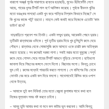
ধারালো অস্ত্র! পূর্বের সারাগায়ে রক্তের ছড়াছড়ি, মুখেও ছিটাফোঁটা লেগে
আছে, গায়ের ধূসর টিশার্ট লাল বর্ণে আলিঙ্গন করেছে। পূর্বকে বীভৎস খুনির
মতো ভয়ঙ্কর লাগছে! একটা খুন করে শান্তির নিশ্বাস কিভাবে নিচ্ছে? সে
কি খুনের কাজে পটু? হয়তো। নাহলে কেউ জবাই করে নিজেকে এতোটা ‘কাম
ডাউন’ রাখে?
দাদুবাড়িতে প্রবেশ পথ তিনটা। একটা সম্মুখ দুয়ার, আরেকটা পেছন দুয়ার।
তৃতীয়টা রান্নাঘরের ওদিকে। পূর্ব তৃতীয় দুয়ার দিয়ে খুব চুপিচুপি রুমে যেয়ে
পৌছল। রান্নাঘর থেকে সোজাসুজি রুমে আসতে ওকে চারটা রুম অতিক্রম
করতে হয়েছে। সব রুমেরই দরজা লাগা। সবাই মরার মতো ঘুমুচ্ছে।সপূর্ব
রুমে যেয়ে গোসল সেরে গায়ের টিশার্ট আগুনে পুড়িয়ে ফেললো। ছাইগুলো
জানালা দিয়ে পিছনের জঙ্গলে ফেলে দিলো। বিছানায় শুলো। কিন্তু চোখে
ঘুম নেই। রুমের মধ্যেই পায়চারি করতে লাগলো। সে বালিশের নিচ থেকে
ফোনটা বের করে একটা কল দিয়ে বসলো। সাথেসাথেই রিসিভ করে ওপাশ
থেকে উত্তর,
– আমাকে তুই কল দিবিনা! তোর মতো বেজন্মা কুলাঙ্গার সাথে কথা বলে
নিজের মূল্যবান সময় নষ্ট করতে চাইনা।
– আব্বু তুমি আমার কথা না শুনে কল কাটার ভুল করবেনা। আমি কিন্তু