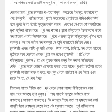
– সব আপনার কথা মতোই হবে পূর্ব দা। সর্তক থাকবেন। রাখি।
কৈলেশ হলো পূর্বের ডানহাত বা-হাত মানুষ। সবচেয়ে বিশস্ত, ভরসাযোগ্য
এবং বিশ্বাসী। পার্টির কাজে প্রায়ই মতভেদের প্রেক্ষিতে উনিশ-বিশ ঘটনা
হলে পূর্বের উপর হুটহাট মৃত্যুর হুমকি আসে। কৈলেশ সেখানে গোপনচারীতার
মুখ্য ভূমিকা পালন করে। পূর্ব ভয় পায়না। ঠান্ডা মস্তিষ্কে বিচক্ষনতার সাথে
সব ঝামেলা একাই মিটমাট করে। পূর্বকে এজন্য ‘ঠান্ডা মস্তিষ্কের খুনি’ও বলে
অবশ্য। বড় বড় জটিল সব সমস্যা সে তুড়ি বাজাতেই মিটিয়ে দেয়।
চ্যাটার্জী ওদের পার্টির খুব দামী লোক। টাকা পয়সা, মিডিয়া, সব যেনো হাতের
মুঠোতে করে বেড়ানো লোক! পুরো নাম মহেশ চ্যাটার্জী। পার্টি থেকে
বহিস্কারের পূর্বজ্ঞান পেয়ে সে পূর্বকে মারার জন্য নীল নকশা সাজিয়েছে
বৈকি। পূর্বের মতো জোয়ান ছোকরার কাছে হেরে যাবে?প্রশ্নই উঠেনা! মহেশ
চ্যাটার্জী আগাছা সাফ না করে, বরং মূল থেকে গাছটাই উখরে দিবে! এখন
রাতে কি হয়, দেখবার বিষয়!
নিস্তব্ধ শান্ত নিবিড় রাত। দূর থেকে শোনা যাচ্ছে ঝিঁঝিপোকার ডাক।
পথে পথে ডাকছে ভুখা কুকুর।। গাছ গাছালি ভূতুড়ে ভঙ্গিতে পাতা
নাড়াচ্ছে।ডালপালা বাকাচ্ছে। কি অদ্ভুত নিশব্দ রাত! গা ছমছম করা ভয়!
কাপুনি দিয়ে লোমকূপ জেগে উঠে এই সুনশান প্রহরে। পূর্ব বাড়ির সদর