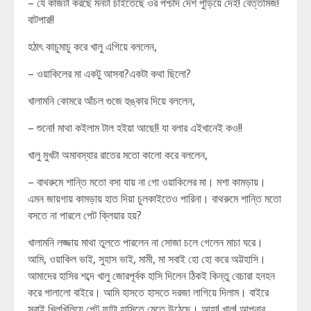
– যে কাজটা করছে মনটা চাইতেছে ওর পশ্চাদ দেশ পুড়িয়ে দেই! বেত্তমিজ!
বাটপার!!
হঠাৎ কাচুমাচু করে খালু এগিয়ে বললেন,
– ওয়াকিলের মা একটু আসবা?একটা কথা ছিলো?
খালামনি কোমরে আঁচল গুজে হুঙ্কার দিয়ে বললেন,
– শুনো! মাথা কইলাম টাল হইয়া আছে!! যা বলার এইখানেই কও!!
খালু মুখটা অমাবস্যার রাতের মতো কালো করে বললেন,
– বাথরুমে শান্তি মতো বসা যায় না গো ওয়াকিলের মা। মশা কামড়ায়।
এমন জায়গায় কামড়ায় হাত দিয়া চুলকাইতেও পারিনা। বাথরুমে শান্তি মতো
বসতে না পারলে পেট ক্লিয়ার হয়?
খালামনি লজ্জায় মাথা তুলতে পারলেন না সোজা চলে গেলেন মাচা ঘরে।
আমি, ওয়াকিল ভাই, সুহাস ভাই, মামী, মা সবাই হো হো করে অট্টহাসি।
আমাদের হাসির শব্দে খালু জোরপূর্বক হাসি দিলেন ঠিকই কিন্তু বেচারা হনহন
করে পালালো বাইরে। আমি হাসতে হাসতে দরজা লাগিয়ে দিলাম। বাইরে
সবাই খিলখিলিয়ে পেট ফাটা হাসিতে মেতে উঠেছে। আহা! খালু! আপনার