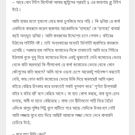
– আরে বোন টাইপ মিস্টেক! আমার জান্টুসের প্রায়ই s এর জায়গায় g টাইপ
উঠে।
আমি হাবার মতো হ্যাংলা মেরে মাথা চুলকিয়ে শুয়ে পড়ি। কি দুনিয়া রে বাপ!
একদিকে বাথরুমে কয়েল জ্বালায় আরেকদিকে ‘হাসছো’ কে ‘হাগছো’ বানায়!
বড়ই অদ্ভুত দুনিয়া। আমি বাথরুমের উদ্দেশ্যে চলে গেলাম। বাইরের
উঠানের লাইটটা নষ্ট। তাই অন্ধকারের মধ্যেই টর্চলাইট জ্বালিয়ে বাথরুমে
এসেছি। দরজার হুক লাগিয়ে কমোডের দিকে তাকাতেই আমি ভয়ে শিউরে
উঠলাম! বুকে থুথু দিয়ে কমোডের দিকে একটু ঝুকতেই দেখি কমোডের ভেতর
থেকে বাতি জ্বলছে! কি লীলাখেলা রে বাপ! কমোডের ভেতর থেকে কোন
জৌলুসের বাতি জ্বলে? আমি নাকে ওড়না চেপে আরেকটু পর্যবেক্ষণ করতেই
দেখি, কার ফোন জানি কমোডের ভেতর উকি দিয়ে জ্বলছে!! আমি দ্রুত
বাইরে বেরিয়ে চিৎকার করে ডাকতেই সবাই ধুপধাপ করে ‘ পূর্ণতা চিল্লায়!!
বাইর হ বাইর হ!!’ বলে বেরিয়ে আসে। মা হাত খোপা করছে, বাবা ঘুমে চোখ
ডলছে, মামী দা হাতে বেরিয়েছে। মামা তো রীতিমতো লাঠি নিয়ে হৈচৈ!
এদিকে খালুর লুঙ্গির গিট্টু খুলে মাটিতে পরে আছে সেদিকে উনার হুশ নেই!
আমি লজ্জায় মুখে হাত দিয়ে আছি!! আমাকে লজ্জা পেতে দেখে খালামনি
চেচিয়ে উঠে,
– মুখে হাত দিলি কেন?