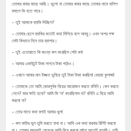
তোমার বাবার কাছে আছি। ভুলো না তোমার বাবার কাছে তোমার নামে নালিশ
বসালে কি হতে পারে।
– তুই আমাকে হুমকি দিচ্ছিস?
– তোমার ছেলে হুমকির মতোই কথা মিশিয়ে বলে আব্বু। এখন অপর পক্ষ
সেটা কিভাবে নিবে তার ব্যাপার।
– তুই এতোরাতে কি জন্যে কল করেছিস সেটা বল!
– আমার একাউন্টে টাকা লাগবে টাকা পাঠাও।
– এখানে আমার মান ইজ্জত ডুবিয়ে তুই টাকা টাকা করছিস! বেহায়া কুলাঙ্গা!
– তোমাকে তো আমি জোরপূর্বক বিয়ের আয়োজন করতে বলিনি। কেন করতে
গেলে? কার ক্ষতি হলো? আমি কি ‘না’ করেছিলাম না? বলিনি এ বিয়ে আমি
করবো না?
– তোর সাথে কথা বলাই আমার ভুল!
– কল কাটার ভুল তুমি করতে যাবা না। আমি এক কথা বারবার রিপিট করবো
না। তোমার পছন্দসই মেয়েকে আমি বিয়ে করবো না!তা আগেই বলেছি। তুমি