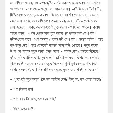
জন্য মিলনস্থল হলেও আপাতদৃষ্টিতে এটা সবার জন্য আড্ডাখানা। এখানে
আশপাশের এলাকা থেকে মানুষ এসে আড্ডা দেয়। আমি মিনারের তিনটা নিচু
সিড়ি বেয়ে ভেতরে ঢুকে বসলাম। মিনারের চারপাশটা খোলামেলা। কোনো
লম্বা দেয়াল নেই তবে ভূমি থেকে একহাত উচু করে চারদিকে ছোট দেয়াল
দেয়া হয়েছে। সবাই ওই একহাত উচু দেয়ালের উপরই বসে থাকে। বাতাস
আসে প্রচুর। এখান থেকে ব্রক্ষপুত্র নদের এক ঝলক দৃশ্য দেখা যায়।
নদীভাঙনের ফলে এখন ঈদগাহ্ থেকেই নদী দেখা যায়। সকাল আটটা। তাই
বড় মানুষ নেই। মাঠে ছোটছোট বাচ্চারা ‘বরফপানি’ খেলছে। সবুজ ঘাসের
উপর একপ্রান্ত জুড়ে কাথা, চাদর, জামা – কাপড় রোদ পোহাতে দিয়েছে।
হঠাৎ দেখি ওয়াকিল ভাই, সুহাস ভাই, তানিয়া আসছে। উনারা এসে আমার
পাশে ছোট দেয়ালে বসেই গল্প জুড়ে দিলেন। খুবই মুখরোচক গল্প! তানিয়া
আমার সময়বয়সী, ওয়াকিল ভাই জব করছে, নুহাস ভাই মার্স্টাসে পড়ছেন।
– পূর্ণতা তুই মুখে কুলুপ এটে বসে আছিস কেন? কিছু বল, বফ কেমন আছে?
– ওমা কিসের বফ!
– ওমা করার কি আছে তোর বফ নেই?
– ছিলো এখন নেই।