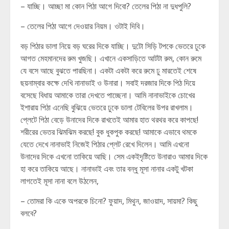
– যাচ্ছি। আচ্ছা মা কোন পিঠা আগে দিবো? তেলের পিঠা না দুধপুলি?
– তেলের পিঠা আগে দেওয়ার নিয়ম। ওটাই দিবি।
বড় পিঠার ডালা নিয়ে বড় ঘরের দিকে যাচ্ছি। দুটো সিড়ি টপকে ভেতরে ঢুকে
আগত মেহমানদের রুম খুজছি। এখানে একসাড়িতে আটটা রুম, কোন রুমে
যে বসে আছে বুঝতে পারছিনা। একটা একটা করে রুমে ঢু মারতেই শেষে
ছয়নাম্বার কক্ষে দেখি নানাভাই ও উনারা। সবাই দরজার দিকে পিঠ দিয়ে
বসেছে বিধায় আমাকে তারা দেখতে পাচ্ছেনা। আমি নানাভাইকে চোখের
ইশারায় পিঠা এনেছি বুঝিয়ে ভেতরে ঢুকে ডালা টেবিলের উপর রাখলাম।
প্লেটে পিঠা বেড়ে উনাদের দিকে রাখতেই আমার হাত থরথর করে কাপছে!
শরীরের ভেতর ঝিমঝিম করছে! বুক ধুকপুক করছে! আমাকে এভাবে থমকে
যেতে দেখে নানাভাই নিজেই পিঠার প্লেট রেখে দিলেন। আমি এখনো
উনাদের দিকে এখনো তাকিয়ে আছি। সেম একইদৃষ্টিতে উনারাও আমার দিকে
হা করে তাকিয়ে আছে। নানাভাই এবং তার বন্ধু মূসা নানার একটু খটকা
লাগতেই মূসা নানা বলে উঠলেন,
– তোমরা কি একে অপরকে চিনো? ফুয়াদ, মিথুন, জাওয়াদ, সায়মা? কিছু
বলবে?