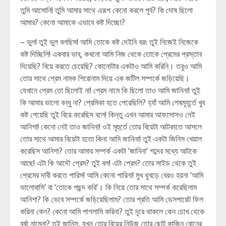
তুমি আসোনি! তুমি আমার সাথে এরূপ কেনো করলে পূর্ব? কি দোষ ছিলো
আমার? কেনো আমাকে এভাবে কষ্ট দিচ্ছো?
– ভুল! তুই ভুল বলছিস! আমি তোকে কষ্ট দেইনি বরং তুই নিজেই নিজেকে
কষ্ট দিচ্ছিলি! একবার ভাব্, কখনো আমি নিজ থেকে তোকে প্রেমের প্রস্তাব
দিয়েছি? বিয়ে করতে চেয়েছি? কোনোটার একটাও আমি করিনি। তবুও আমি
তোর সাথে প্রেম নামক শিরোনাম দিয়ে এক জটিল সম্পর্কে জড়িয়েছি।
যেখানে প্রেম তো ছিলোই না! প্রেম নামে কি ছিলো তাও আমি জানিনা! তুই
কি আমার ভালো বন্ধু না? প্রেমিকা হতে পেরেছিলি? হ্যাঁ আমি শেষমূহূর্তে খুব
কষ্ট পেয়েছি তুই বিয়ে করেছিস বলে! কিন্তু এখন আমার আফসোসও নেই
আনিশা! কেনো নেই তাও জানিনা! ওই মূহুর্তে তোর বিয়েটা আটকাতে আসলে
তোর সাথে আমার বিয়েটা হতো কিনা আমি জানিনা! তুই একটা জিনিস খেয়াল
করেছিস আনিশা? তোর আমার সম্পর্ক একটা ‘জানিনা’ শব্দের মধ্যে আটকে
আছে! এটা কি আদৌ প্রেম? তুই বল! এটা প্রেম? তোর সাইড থেকে তুই
প্রেমের দাবী করতে পারিস! আমি কেনো পারিনা! মুখ থুবড়ে বেরও হয়না ‘আমি
ভালোবাসি’ বা ‘তোকে পছন্দ করি’। কি নিয়ে তোর সাথে সম্পর্ক করেছিলাম
আনিশা? কি ভেবে সম্পর্কে জড়িয়েছিলাম? তোর প্রতি আমি ডেসপারেট ফিল
করিনা কেন? কেনো আমি পাগলামি করিনা? তুই দূরে থাকলে কেন চোখ থেকে
বর্ষা নামেনা? তুই জানিস, যখন তোর বিয়ের নিউজ তোর ছোট কাজিন বোনের