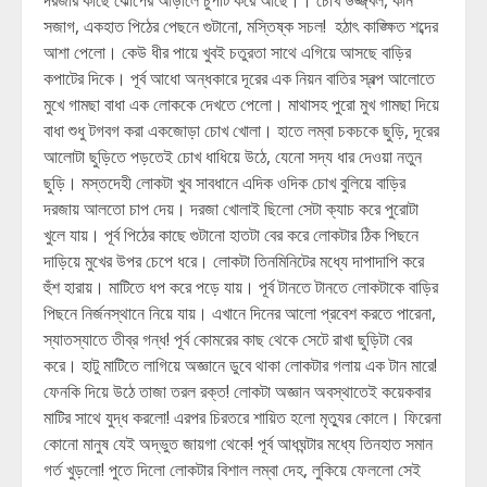
দরজার কাছে ঝোপের আড়ালে চুপটি করে আছে।। চোখ উজ্জ্বল, কান
সজাগ, একহাত পিঠের পেছনে গুটানো, মস্তিষ্ক সচল! হঠাৎ কাঙ্ক্ষিত শব্দের
আশা পেলো। কেউ ধীর পায়ে খুবই চতুরতা সাথে এগিয়ে আসছে বাড়ির
কপাটের দিকে। পূর্ব আধো অন্ধকারে দূরের এক নিয়ন বাতির স্বল্প আলোতে
মুখে গামছা বাধা এক লোককে দেখতে পেলো। মাথাসহ পুরো মুখ গামছা দিয়ে
বাধা শুধু টগবগ করা একজোড়া চোখ খোলা। হাতে লম্বা চকচকে ছুড়ি, দূরের
আলোটা ছুড়িতে পড়তেই চোখ ধাধিয়ে উঠে, যেনো সদ্য ধার দেওয়া নতুন
ছুড়ি। মস্তদেহী লোকটা খুব সাবধানে এদিক ওদিক চোখ বুলিয়ে বাড়ির
দরজায় আলতো চাপ দেয়। দরজা খোলাই ছিলো সেটা ক্যাচ করে পুরোটা
খুলে যায়। পূর্ব পিঠের কাছে গুটানো হাতটা বের করে লোকটার ঠিক পিছনে
দাড়িয়ে মুখের উপর চেপে ধরে। লোকটা তিনমিনিটের মধ্যে দাপাদাপি করে
হুঁশ হারায়। মাটিতে ধপ করে পড়ে যায়। পূর্ব টানতে টানতে লোকটাকে বাড়ির
পিছনে নির্জনস্থানে নিয়ে যায়। এখানে দিনের আলো প্রবেশ করতে পারেনা,
স্যাতস্যাতে তীব্র গন্ধ! পূর্ব কোমরের কাছ থেকে সেটে রাখা ছুড়িটা বের
করে। হাটু মাটিতে লাগিয়ে অজ্ঞানে ডুবে থাকা লোকটার গলায় এক টান মারে!
ফেনকি দিয়ে উঠে তাজা তরল রক্ত! লোকটা অজ্ঞান অবস্থাতেই কয়েকবার
মাটির সাথে যুদ্ধ করলো! এরপর চিরতরে শায়িত হলো মৃত্যুর কোলে। ফিরেনা
কোনো মানুষ যেই অদ্ভুত জায়গা থেকে! পূর্ব আধঘন্টার মধ্যে তিনহাত সমান
গর্ত খুড়লো! পুতে দিলো লোকটার বিশাল লম্বা দেহ, লুকিয়ে ফেললো সেই