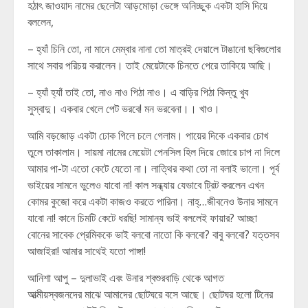
হঠাৎ জাওয়াদ নামের ছেলেটা আড়মোড়া ভেঙ্গে অনিচ্ছুক একটা হাসি দিয়ে
বললেন,
– হ্যাঁ চিনি তো, না মানে মেম্বার নানা তো মাত্রই দেয়ালে টাঙানো ছবিগুলোর
সাথে সবার পরিচয় করালেন। তাই মেয়েটাকে চিনতে পেরে তাকিয়ে আছি।
– হ্যাঁ হ্যাঁ তাই তো, নাও নাও পিঠা নাও। এ বাড়ির পিঠা কিন্তু খুব
সুস্বাদু। একবার খেলে পেট ভরবে! মন ভরবেনা।। খাও।
আমি বড়জোড় একটা ঢোক গিলে চলে গেলাম। পায়ের দিকে একবার চোখ
তুলে তাকালাম। সায়মা নামের মেয়েটা পেনসিল হিল দিয়ে জোরে চাপ না দিলে
আমার পা-টা এতো কেটে যেতো না। লাত্থির কথা তো না বলাই ভালো। পূর্ব
ভাইয়ের সামনে ভুলেও যাবো না! কাল সন্ধ্যায় যেভাবে ট্রিট করলেন এখন
কোমর কুজো করে একটা কাজও করতে পারিনা। নাহ্…জীবনেও উনার সামনে
যাবো না! কানে চিমটি কেটে ধরছি! সামান্য ভাই বললেই ফায়ার? আচ্ছা
বোনের সাবেক প্রেমিককে ভাই বলবো নাতো কি বলবো? বাবু বলবো? যত্তসব
আজাইরা! আমার সাথেই যতো পাঙ্গা!
আনিশা আপু – দুলাভাই এবং উনার শ্বশুরবাড়ি থেকে আগত
আত্মীয়স্বজনদের মাঝে আমাদের ছোটঘরে বসে আছে। ছোটঘর হলো টিনের