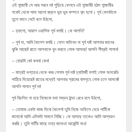
এই পান্জাবী সে আর পরবে না! পুড়িয়ে ফেলবে এই পান্জাবী! হঠাৎ পান্জাবীর
পকেট থেকে সাদা আলো জ্বলে ভুম ভুম কম্পনে শব্দ হলো। পূর্ব ফোনটাকে
তুলে কানে সেটে বলে উঠলো,
– হ্যালো, আয়াশ ওয়াসিফ পূর্ব বলছি। কে আপনি?
– পূর্ব দা, আমি কৈলেশ বলছি। ফোন কাটবেন না পূর্ব দা!! আপনার জানের
ঝুকি আছে!! রাতে আপনাকে খুন করতে লোক আসছে! আপনি শীঘ্রই পালান!
– হোয়াট! কে! কখন! কেন!
– মাত্রই গুপ্তচর থেকে খবর পেলাম পূর্ব দা!! চ্যাটার্জী মশাই লোক অলরেডি
পাঠিয়ে দিয়েছে!! রাতের মধ্যেই আপনার গ্রামের বাসগৃহে লোক চলে আসবে!!
আপনি পালান পূর্ব দা!
পূর্ব বিচলিত না হয়ে নিজেকে যথা সম্ভব ঠান্ডা রেখে বলে উঠলো,
– তোমাক একটা কাজ দিবো কৈলেশ! তুমি নিজে অফিসে যেয়ে পার্টিকে
জানাবে! আমি এদিকটা সামলে নিচ্ছি। কে আসছে তাকেও আমি আপ্যয়ন
করছি। তুমি পার্টির কাছে তথ্য জানাও! আর্জেন্ট! নাও!