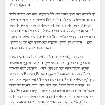
রসিকতা জিন্দাবাদ!!
জালির জানালা ভেদ করে একটুকরো মিষ্টি রোদ আমার মুখের উপর পড়তেই ঘুম
ঠেলে চোখ কচলাতে কচলাতে আমি উঠে বসি। দুইহাত দুইদিকে প্রসার করে
শরীর টানা দিলাম। আহ্ কি দারুন একটা দিন! আজ আপুর বৌভাত! কি যে
মজা হবে!! পর্দার উপর জালির ত্রিকোনা শেপ ভেসে উঠেছে, মাঝেমাঝে পর্দার
নড়াচড়াতে শেপগুলোও নাচানাচি করে উঠে। আমি কলপাড়ে যেয়ে চাপকলের
পানিতে মুখ হাত ধুয়ে নাস্তা সেরে ব্যান্ডেজ পুরোটা খুলে ফেললাম। পায়ের
কাটা জায়গাটা বাতাসে শুকানো দরকার।
স্পন্জের জুতা পায়ে উঠোন পেরিয়ে বাঁধের রাস্তা ধরেছি। বাঁধ হলো
অনেকগুলো পুকুরের সমাবেশ। মূলত দুধারে থাকে পুকুরের পর পুকুর এবং
মাঝখানে থাকে মেটোপথ। একটা পুকুর শেষ হলে আবার আরেক পুকুরের
আগমন। আমি সোজাসুজি দুইটা পুকুর অতিক্রম করে বায়ে মোর নিতেই
চলে এলাম সবুজ ঘাসভর্তি ঈদগাহ মাঠের কাছে। ঈদগাহ মাঠটাও অপূর্ব সুন্দর!
সামনে ঈদগাহ্ মাঠ, ডানে পুকুর, বামে পুকুর, পিছনে বিশাল বটগাছের পাশ
ঘেঁষে ফিরে যাওয়ার রাস্তা। ঈদগাহ্ মাঠে এককোণাতে ছোটখাটো ইটসিমেন্টে
বাধাই করে একটা মিনার বানানো হয়েছে। এখান থেকেই বছরের পবিত্র ঈদ
দুটোতে আযান এবং জামাতে সালাত আদায় হয়। ঈদগাহ্ মাঠ মুসলিমদের