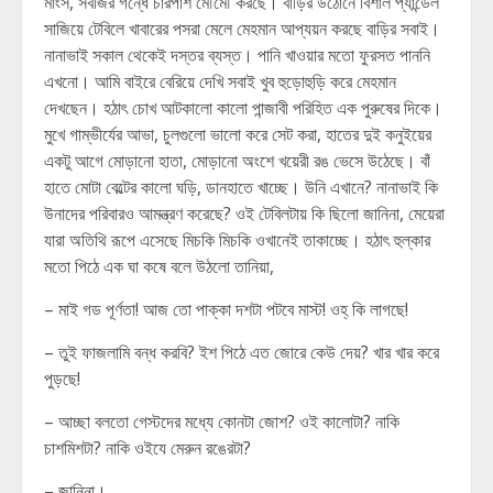
মাংস, সবজির গন্ধে চারপাশ মৌমৌ করছে। বাড়ির উঠোনে বিশাল প্যান্ডেল
সাজিয়ে টেবিলে খাবারের পসরা মেলে মেহমান আপ্যয়ন করছে বাড়ির সবাই।
নানাভাই সকাল থেকেই দস্তর ব্যস্ত। পানি খাওয়ার মতো ফুরসত পাননি
এখনো। আমি বাইরে বেরিয়ে দেখি সবাই খুব হুড়োহুড়ি করে মেহমান
দেখছেন। হঠাৎ চোখ আটকালো কালো পান্জাবী পরিহিত এক পুরুষের দিকে।
মুখে গাম্ভীর্যের আভা, চুলগুলো ভালো করে সেট করা, হাতের দুই কনুইয়ের
একটু আগে মোড়ানো হাতা, মোড়ানো অংশে খয়েরী রঙ ভেসে উঠেছে। বাঁ
হাতে মোটা বেল্টের কালো ঘড়ি, ডানহাতে খাচ্ছে। উনি এখানে? নানাভাই কি
উনাদের পরিবারও আমন্ত্রণ করেছে? ওই টেবিলটায় কি ছিলো জানিনা, মেয়েরা
যারা অতিথি রূপে এসেছে মিচকি মিচকি ওখানেই তাকাচ্ছে। হঠাৎ হুল্কার
মতো পিঠে এক ঘা কষে বলে উঠলো তানিয়া,
– মাই গড পূর্ণতা! আজ তো পাক্কা দশটা পটবে মাস্ট! ওহ্ কি লাগছে!
– তুই ফাজলামি বন্ধ করবি? ইশ পিঠে এত জোরে কেউ দেয়? খার খার করে
পুড়ছে!
– আচ্ছা বলতো গেস্টদের মধ্যে কোনটা জোশ? ওই কালোটা? নাকি
চাশমিশটা? নাকি ওইযে মেরুন রঙেরটা?
– জানিনা।