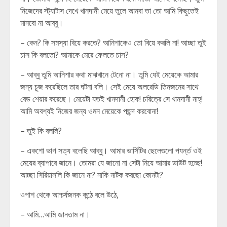
নিজেদের স্ট্যাটাস দেখে খানদানী মেয়ে তুলে আনবা তা তো আমি কিছুতেই
মানবো না আব্বু।
– কেন? কি সমস্যা বিয়ে করতে? আনিশাকেও তো বিয়ে করলি না! আচ্ছা তুই
চাস কি বলতো? আমাকে মেরে ফেলতে চাস?
– আব্বু তুমি আনিশার কথা মাঝখানে টেনো না। তুমি যেই মেয়েকে আমার
জন্য চুজ করেছিলে তার ঘটনা বলি। সেই মেয়ে অলরেডি তিনজনের সাথে
বেড শেয়ার করেছে। মেয়েটা যতই খানদানী হোক! চরিত্রে সে খানদানী নাহ্!
আমি অবশ্যই নিজের জন্য ওমন মেয়েকে পছন্দ করবোনা!
– তুই কি বললি?
– একশো ভাগ সত্য বলেছি আব্বু। আমার ভার্সিটির ছেলেগুলো পযর্ন্ত ওই
মেয়ের ব্যাপারে জানে। তোমরা যে জানো না সেটা নিয়ে আমার ডাউট হচ্ছে!
আচ্ছা সিরিয়াসলি কি জানে না? নাকি নাটক করছো কোনটা?
ওপাশ থেকে আশ্চর্যজনক কন্ঠে বলে উঠে,
– আমি…আমি জানতাম না।