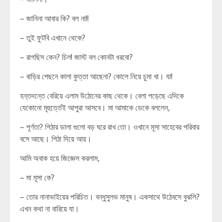
– জানিনা আবার কি? বল না!!
– তুই ফুটবি এখানে থেকে?
– রাগছিস কেন? চিল! জাস্ট বল কোনটা ধরবো?
– বাড়ির পেছনে কালা কুত্তা আছেনা? কোলে নিয়ে চুমা খা। যা!
হন্তদন্তে বেরিয়ে এলাম উঠোনের কাছ থেকে। বেলা পড়েছে এদিকে
যেকোনো মূহুর্ত্তেই আপুরা আসবে। মা আমাকে ডেকে বললেন,
– পূর্ণতা? পিঠার ডালা গুলো বড় ঘরে রাখ তো। ওখানে মূসা সাহেবের পরিবার
বসে আছে। পিঠা দিয়ে আয়।
আমি অবাক হয়ে জিজ্ঞেস করলাম,
– মা মূসা কে?
– তোর নানাভাইয়ের পরিচিত। বন্ধুসুলভ মানুষ। একসাথে উঠেবসে বুঝলি?
এখন কথা না বারিয়ে যা।