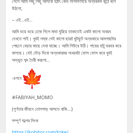
গেলে আমি পিছু পিছু আসবো হঠাৎ কেউ ফিসফিসিয়ে অন্যরকম কন্ঠে বলে
উঠলো,
– এই…এই…
আমি ভয়ে ভয়ে ঢোক গিলে মাথা ঘুরিয়ে তাকাতেই একটা কালো অবয়ব
দেখতে পাই। খুবই লম্বা সেই কালো ছায়া! ঘুটঘুটে অন্ধকারে আমগাছটার
পেছনে বেড়ার কাছে দেখা যাচ্ছে। আমি শিউরে উঠি। পায়ের হাটু থরথর করে
কাপছে। যেই দৌড় দিবো অন্ধকারময় অবয়বটা ফোস ফোস করে খুবই
অদ্ভুত শব্দ তৈরী করলো…
-চলবে
#FABIYAH_MOMO
(পূর্ণতার জীবনে তোলপাড় আসতে বাকি….)
সম্পূর্ণ গল্পের লিংক
https://kobitor.com/toke/