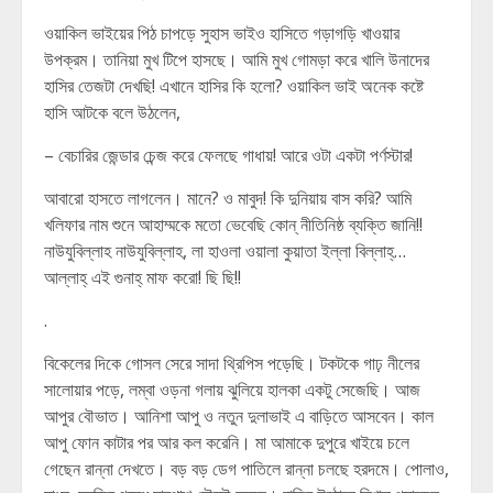
ওয়াকিল ভাইয়ের পিঠ চাপড়ে সুহাস ভাইও হাসিতে গড়াগড়ি খাওয়ার
উপক্রম। তানিয়া মুখ টিপে হাসছে। আমি মুখ গোমড়া করে খালি উনাদের
হাসির তেজটা দেখছি! এখানে হাসির কি হলো? ওয়াকিল ভাই অনেক কষ্টে
হাসি আটকে বলে উঠলেন,
– বেচারির জেন্ডার চেন্জ করে ফেলছে গাধায়! আরে ওটা একটা পর্ণস্টার!
আবারো হাসতে লাগলেন। মানে? ও মাবুদ! কি দুনিয়ায় বাস করি? আমি
খলিফার নাম শুনে আহাম্মকে মতো ভেবেছি কোন্ নীতিনিষ্ঠ ব্যক্তি জানি!!
নাউযুবিল্লাহ নাউযুবিল্লাহ, লা হাওলা ওয়ালা কুয়াতা ইল্লা বিল্লাহ্…
আল্লাহ্ এই গুনাহ্ মাফ করো! ছি ছি!!
.
বিকেলের দিকে গোসল সেরে সাদা থ্রিপিস পড়েছি। টকটকে গাঢ় নীলের
সালোয়ার পড়ে, লম্বা ওড়না গলায় ঝুলিয়ে হালকা একটু সেজেছি। আজ
আপুর বৌভাত। আনিশা আপু ও নতুন দুলাভাই এ বাড়িতে আসবেন। কাল
আপু ফোন কাটার পর আর কল করেনি। মা আমাকে দুপুরে খাইয়ে চলে
গেছেন রান্না দেখতে। বড় বড় ডেগ পাতিলে রান্না চলছে হরদমে। পোলাও,