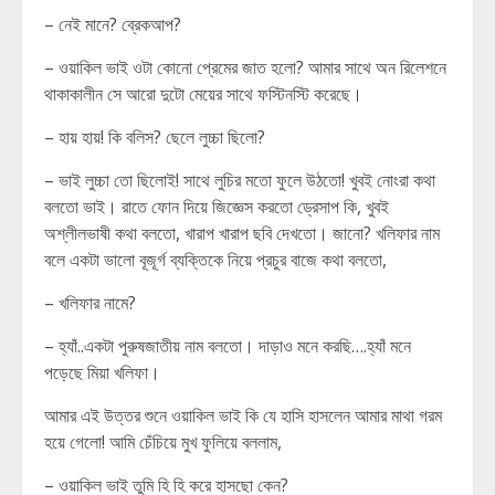
– নেই মানে? ব্রেকআপ?
– ওয়াকিল ভাই ওটা কোনো প্রেমের জাত হলো? আমার সাথে অন রিলেশনে
থাকাকালীন সে আরো দুটো মেয়ের সাথে ফস্টিনস্টি করেছে।
– হায় হায়! কি বলিস? ছেলে লুচ্চা ছিলো?
– ভাই লুচ্চা তো ছিলোই! সাথে লুচির মতো ফুলে উঠতো! খুবই নোংরা কথা
বলতো ভাই। রাতে ফোন দিয়ে জিজ্ঞেস করতো ড্রেসাপ কি, খুবই
অশ্লীলভাষী কথা বলতো, খারাপ খারাপ ছবি দেখতো। জানো? খলিফার নাম
বলে একটা ভালো বূজূর্গ ব্যক্তিকে নিয়ে প্রচুর বাজে কথা বলতো,
– খলিফার নামে?
– হ্যাঁ..একটা পুরুষজাতীয় নাম বলতো। দাড়াও মনে করছি….হ্যাঁ মনে
পড়েছে মিয়া খলিফা।
আমার এই উত্তর শুনে ওয়াকিল ভাই কি যে হাসি হাসলেন আমার মাথা গরম
হয়ে গেলো! আমি চেঁচিয়ে মুখ ফুলিয়ে বললাম,
– ওয়াকিল ভাই তুমি হি হি করে হাসছো কেন?