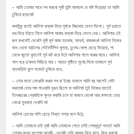
– আমি তোমার সাথে সব করবো পূর্ব! তুমি আমাকে যে কষ্ট দিয়েছো তা আমি
চুকিয়ে ছাড়বো!
কথাটুকু বলেই আনিশা ধাক্কা দিয়ে পূর্বকে বিছানায় ফেলে দিলো। পূর্ব দুহাতে
ভর দিয়ে উঠতে নিলে আনিশা আবার ধাক্কা দিয়ে ফেলে দেয়। আনিশার এই
রূপ কখনোই দেখেনি পূর্ব! পূর্ব আজ হতবাক, আশ্চর্য, বাকরুদ্ধ! আনিশা নিজের
কাধ থেকে আচঁলের সেইফটিপিন খুলছে, চুলের খোপা ছেড়ে দিয়েছে, পা
থেকে জুতো খুলতেই পূর্ব ঝট করে উঠে আনিশার গালে থাপ্পর মারে। আনিশা
গাল ধরে দু’কদম পিছিয়ে যায়। আহত দৃষ্টিতে পূর্বের দিকে তাকালে পূর্ব
হাতঘড়িটা খুলে পকেটে ঢুকিয়ে বলে,
– তোর মতো নোংরামি করার শখ বা ইচ্ছে থাকলে আমি বহু আগেই সেটা
করতাম! তোর সঙ্গ পাওয়াটা দূরূহ ছিলো না আনিশা! তুই নিজের হাতেই
তিনবছরের প্রেমটাকে ক্ষুন্ন করলি! চলে যা সামনে থেকে! আর কক্ষনো তোর
নোংরা মুখখানা দেখাবি না!
আনিশা চোখের পানি ছেড়ে সিক্ত গলায় বলে উঠে,
– আমি তোমাকে চাই পূর্ব! আমি তোমাকে পেতে চাই! শেষমূহূর্ত পযর্ন্ত আমি
তোমার জন্য অপেক্ষা করেছি, ভেবেছি তুমি আমায় নিয়ে যাবে, বিয়ে করবে!