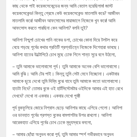
কাছ থেকে পাই কয়েকসেকেন্ডের জন্য আমি বেতাল হয়েছিলাম! জাস্ট
কয়েকসেকেন্ড! কিন্তু প্রেমে কেউ কয়েকসেকেন্ড মাতলামি করে? আজীবন
মাতলামি করে! আজীবন আফসোসের মায়াজালে নিজেকে খুন করে! আমি
আফসোস করতে পারছিনা কেন আনিশা? বলবি তুই?
আনিশা নিশ্চুপ! চোখের পানি নাকের ডগা, চোখের কোনা দিয়ে টলটল করে
বেয়ে পড়ছে পূর্বের কথার প্রতিটি প্রশ্নচিহ্নে নিজেকে দিশেহারা ভাবছে।
আনিশা হাতের উল্টোপিঠে চোখ মুছে ঢোক গিলে শান্ত সুরে বলে উঠলো,
– তুমি আমাকে ভালোবাসো পূর্ব। তুমি আমাকে অনেক বেশি ভালোবাসো।
আমি বুঝি। আমি টের পাই। কিন্তু তুমি সেটা মেনে নিচ্ছোনা। একটাবার
আমাকে ছুয়ে দেখো তুমি দিব্যি বুঝে যাবে তুমি আমাকে কতো ভালোবাসো।
হাতটা নিবে? তোমার বুকে ওই হার্টসিস্টেমটার ওইদিকে আমার এই হাত রেখে
দেখবে? দেখো না একবার। একবার দেখো পূর্ব!!
পূর্ব বুকফুলিয়ে জোরে নিশ্বাস ছেড়ে আনিশার কাছে এগিয়ে গেলো। আনিশা
ওর ডানহাত পূর্বের প্রশস্ত বুকের বামপাশটার উপর রাখলো। আনিশা
আরেকহাত এগিয়ে পূর্বের চোখ ঢেকে মৃদ্যূস্বরে বললো,
– আমার ছোঁয়া অনুভব করো পূর্ব, তুমি আমার স্পর্শ গভীরভাবে অনুভব