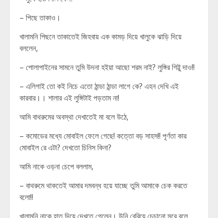
– পিছে তাকাও।
খালামনি পিছনে তাকাতেই জিহবায় এক কামড় দিয়ে খালুকে ঝাড়ি দিয়ে
বললেন,
– পোলাপাইনের সামনে তুমি উদনা হইয়া আছো শরম নাই? লুঙ্গির গিট্টু দাও!!
– এলিগাই তো কই নিচে এতো ঠান্ডা ঠান্ডা লাগে কে? এহন দেখি এই
কারবার।। শালার এই লুঙ্গিটাই পড়তাম না!
আমি বাথরুমের অবস্থা দেখাতেই মা বলে উঠে,
– কমোডের মধ্যে মোবাইল ফেলে গেছে! কত্তো বড় সাহস!! পূর্ণতা কার
মোবাইল রে এটা? দেখতো চিনিস কিনা?
আমি নাকে ওড়না চেপে বললাম,
– বাথরুমে থাকতেই আমার দমবন্ধ হয়ে যাচ্ছে তুমি আমাকে চেক করতে
বলো!!
খালামনি নাকে হাত দিয়ে দেখতে গেলেন। উনি বেরিয়ে চেচানো সুরে বলে