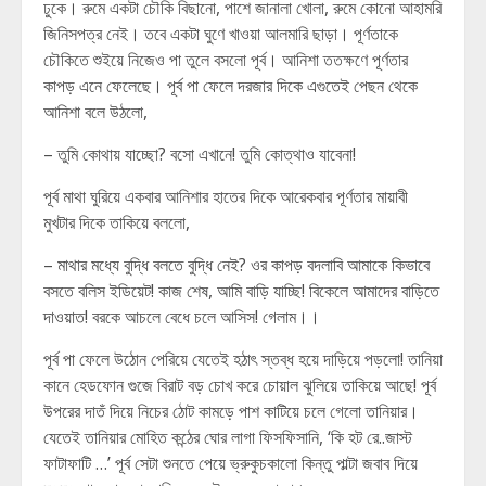
ঢুকে। রুমে একটা চৌকি বিছানো, পাশে জানালা খোলা, রুমে কোনো আহামরি
জিনিসপত্র নেই। তবে একটা ঘুণে খাওয়া আলমারি ছাড়া। পূর্ণতাকে
চৌকিতে শুইয়ে নিজেও পা তুলে বসলো পূর্ব। আনিশা ততক্ষণে পূর্ণতার
কাপড় এনে ফেলেছে। পূর্ব পা ফেলে দরজার দিকে এগুতেই পেছন থেকে
আনিশা বলে উঠলো,
– তুমি কোথায় যাচ্ছো? বসো এখানে! তুমি কোত্থাও যাবেনা!
পূর্ব মাথা ঘুরিয়ে একবার আনিশার হাতের দিকে আরেকবার পূর্ণতার মায়াবী
মুখটার দিকে তাকিয়ে বললো,
– মাথার মধ্যে বুদ্ধি বলতে বুদ্ধি নেই? ওর কাপড় বদলাবি আমাকে কিভাবে
বসতে বলিস ইডিয়েট! কাজ শেষ, আমি বাড়ি যাচ্ছি! বিকেলে আমাদের বাড়িতে
দাওয়াত! বরকে আচলে বেধে চলে আসিস! গেলাম।।
পূর্ব পা ফেলে উঠোন পেরিয়ে যেতেই হঠাৎ স্তব্ধ হয়ে দাড়িয়ে পড়লো! তানিয়া
কানে হেডফোন গুজে বিরাট বড় চোখ করে চোয়াল ঝুলিয়ে তাকিয়ে আছে! পূর্ব
উপরের দাতঁ দিয়ে নিচের ঠোট কামড়ে পাশ কাটিয়ে চলে গেলো তানিয়ার।
যেতেই তানিয়ার মোহিত কন্ঠের ঘোর লাগা ফিসফিসানি, ‘কি হট রে..জাস্ট
ফাটাফাটি …’ পূর্ব সেটা শুনতে পেয়ে ভ্রুকুচকালো কিন্তু পাল্টা জবাব দিয়ে