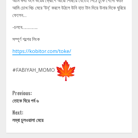
আমি কথা শুনে ভয়ের ক্রোশে আরো পিছিয়ে যেতেই পিঠে ঢুকে গেলো কাচ!
আমি চোখ খিচ মেরে ‘উহ্’ করলে উঠলে উনি হাত টান দিয়ে উনার দিকে ঘুরিয়ে
ফেলেন…
-চলবে…………..
সম্পূর্ণ গল্পের লিংক
https://kobitor.com/toke/
#FABIYAH_MOMO
Continue
Previous:
তোকে ঘিরে পর্ব ৬
Reading
Next:
লম্বা চুলওয়ালা মেয়ে