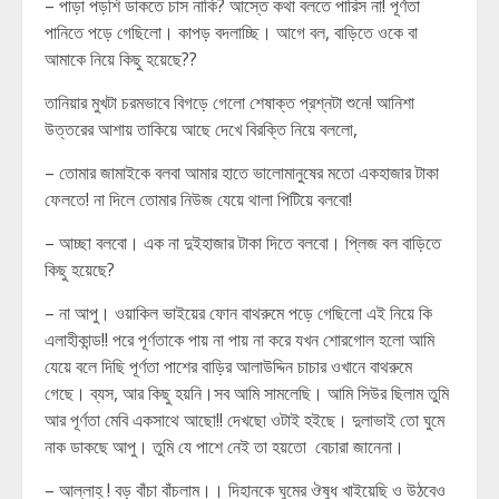
– পাড়া পড়শি ডাকতে চাস নাকি? আস্তে কথা বলতে পারিস না! পূর্ণতা
পানিতে পড়ে গেছিলো। কাপড় বদলাচ্ছি। আগে বল, বাড়িতে ওকে বা
আমাকে নিয়ে কিছু হয়েছে??
তানিয়ার মুখটা চরমভাবে বিগড়ে গেলো শেষাক্ত প্রশ্নটা শুনে! আনিশা
উত্তরের আশায় তাকিয়ে আছে দেখে বিরক্তি নিয়ে বললো,
– তোমার জামাইকে বলবা আমার হাতে ভালোমানুষের মতো একহাজার টাকা
ফেলতে! না দিলে তোমার নিউজ যেয়ে থালা পিটিয়ে বলবো!
– আচ্ছা বলবো। এক না দুইহাজার টাকা দিতে বলবো। প্লিজ বল বাড়িতে
কিছু হয়েছে?
– না আপু। ওয়াকিল ভাইয়ের ফোন বাথরুমে পড়ে গেছিলো এই নিয়ে কি
এলাহীকান্ড!! পরে পূর্ণতাকে পায় না পায় না করে যখন শোরগোল হলো আমি
যেয়ে বলে দিছি পূর্ণতা পাশের বাড়ির আলাউদ্দিন চাচার ওখানে বাথরুমে
গেছে। ব্যস, আর কিছু হয়নি।সব আমি সামলেছি। আমি সিউর ছিলাম তুমি
আর পূর্ণতা মেবি একসাথে আছো!! দেখছো ওটাই হইছে। দুলাভাই তো ঘুমে
নাক ডাকছে আপু। তুমি যে পাশে নেই তা হয়তো বেচারা জানেনা।
– আল্লাহ্ ! বড় বাঁচা বাঁচলাম।। দিহানকে ঘুমের ঔষুধ খাইয়েছি ও উঠবেও