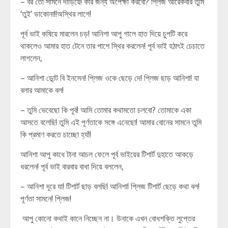
– বর তো সামনে দাড়িয়ে! কার জন্য অপেক্ষা করবো? প্লিজ আরেকবার তুমি
‘তুই’ ডাকোনা!!অস্থির লাগে!
পূর্ব ভাই কষিয়ে মারলেন চড়! আনিশা আপু গালে হাত দিয়ে চুপটি করে
থাকলেও আমার হাত টেনে তার পাশে স্থির করলেন! পূর্ব ভাই হঠাৎই চেচাতে
লাগলেন,
– আনিশা ডোন্ট বি ইনসেন! প্লিজ ওকে ছেড়ে দে! প্লিজ ছাড় আনিশা! যা
বলার আমাকে বল!
– তুমি ভেবেছো কি পূর্ব! আমি তোমার কথামতো চলবো? তোমাকে একা
আসতে বলেছি! তুমি এই পূর্ণতাকে সঙ্গে এনেছো! আমার বোনের সামনে তুমি
কি প্রমাণ করতে চাচ্ছো হ্যাঁ!
আনিশা আপু কাধে টানা আচল ফেলে পূর্ব ভাইয়ের টিশার্ট দুহাতে আকড়ে
ধরলেন! পূর্ব ভাই বারবার বাধা দিয়ে বললেন,
– আনিশা দূরে যা! টিশার্ট ছাড় বলছি! আনিশা! প্লিজ টিশার্ট ছেড়ে কথা বল!
পূর্ণতা সামনে! প্লিজ!
আপু কোনো কথাই কানে নিচ্ছেন না। উনাকে এখন বোধশক্তি লুপ্তের