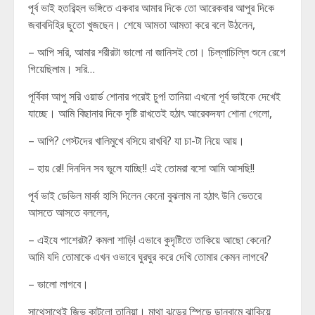
পূর্ব ভাই হতবিব্হল ভঙ্গিতে একবার আমার দিকে তো আরেকবার আপুর দিকে
জবাবদিহির ছুতো খুজছেন। শেষে আমতা আমতা করে বলে উঠলেন,
– আপি সরি, আমার শরীরটা ভালো না জানিসই তো। চিল্লাচিল্লি শুনে রেগে
গিয়েছিলাম। সরি…
পূর্বিকা আপু সরি ওয়ার্ড শোনার পরেই চুপ! তানিয়া এখনো পূর্ব ভাইকে দেখেই
যাচ্ছে। আমি বিছানার দিকে দৃষ্টি রাখতেই হঠাৎ আরেকদফা শোনা গেলো,
– আপি? গেস্টদের খালিমুখে বসিয়ে রাখবি? যা চা-টা নিয়ে আয়।
– হায় রে!! দিনদিন সব ভুলে যাচ্ছি!! এই তোমরা বসো আমি আসছি!!
পূর্ব ভাই ডেভিল মার্কা হাসি দিলেন কেনো বুঝলাম না হঠাৎ উনি ভেতরে
আসতে আসতে বললেন,
– এইযে পাশেরটা? কমলা শাড়ি! এভাবে কুদৃষ্টিতে তাকিয়ে আছো কেনো?
আমি যদি তোমাকে এখন ওভাবে ঘুরঘুর করে দেখি তোমার কেমন লাগবে?
– ভালো লাগবে।
সাথেসাথেই জিভ কাটলো তানিয়া। মাথা ঝড়ের স্পিডে ডানবামে ঝাকিয়ে