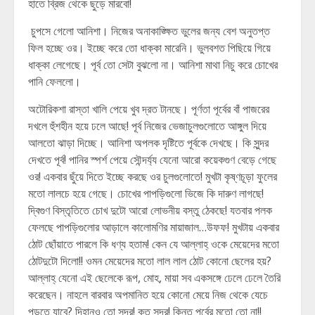
হাতে ব্রিজ থেকে ছুড়ে মারবো!
চুপসে গেলো আনিশা। নিজের অনাকাঙ্ক্ষিত ভুলের জন্য বেশ অনুতপ্ত
ফিল হচ্ছে ওর। ইচ্ছে করে তো ধাক্কা মারেনি। ভুলবশত পিছিয়ে গিয়ে
ধাক্কা লেগেছে। পূর্ব তো সেটা বুঝলো না। আনিশা মাথা নিচু করে চোখের
পানি ফেললো।
অটোরিকশা রাস্তা খালি পেয়ে খুব দ্রত টানছে। পূর্ণতা পূর্বের বাঁ পাজরের
দখলে হুঁশহীন হয়ে ঢলে আছে! পূর্ব নিজের ভেজাচুলগুলোতে আঙ্গুল দিয়ে
আলতো ঝাড়া দিচ্ছে। আনিশা অপলক দৃষ্টিতে পূর্বকে দেখছে। কি সুন্দর
দেখতে পূর্ব! পানির স্পর্শ পেয়ে সৌন্দর্য্য যেনো আরো কয়েকগুণ বেড়ে গেছে
ওর! একবার ছুঁয়ে দিতে ইচ্ছে করছে ওর চুলগুলোতে! মুখটা কৃষ্ণচূড়া ফুলের
মতো লালচে হয়ে গেছে। চোখের পাপড়িগুলো ভিজে কি দারুণ লাগছে!
দ্বিগুণ বিস্তৃতিতে চোখ দুটো আরো লোভনীয় বস্তু ঠেকছে! যতবার পলক
ফেলছে পাপড়িগুলোর আড়ালে কালোমণির মায়াজাল…উফফ! মুখটায় একবার
ঠোট ছোঁয়াতে পারলে কি ধণ্য হতাম! কেন যে আল্লাহ্ ওকে মেয়েদের মতো
ঠোটদুটো দিলো!! ওমন মেয়েদের মতো লাল লাল ঠোট কোনো ছেলের হয়?
আল্লাহ্ যেনো এই ছেলেকে রূপ, মোহ, মায়া সব একসঙ্গে ঢেলে ঢেলে তৈরি
করেছেন। নাহলে বারবার অপমানিত হয়ে কোনো মেয়ে নিজ থেকে যেচে
পড়তে যাবে? দিহানও তো সুন্দর! কত সুন্দর! কিন্তু পূর্বের মতো তো না!!