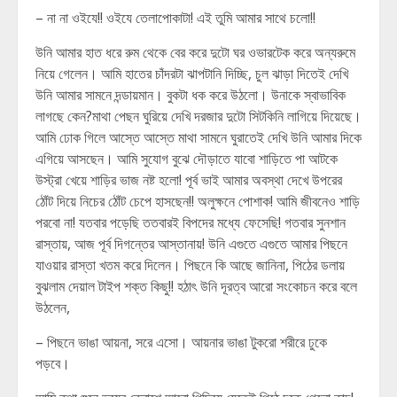
– না না ওইযে!! ওইযে তেলাপোকাটা! এই তুমি আমার সাথে চলো!!
উনি আমার হাত ধরে রুম থেকে বের করে দুটো ঘর ওভারটেক করে অন্যরুমে
নিয়ে গেলেন। আমি হাতের চাঁদরটা ঝাপটানি দিচ্ছি, চুল ঝাড়া দিতেই দেখি
উনি আমার সামনে দন্ডায়মান। বুকটা ধক করে উঠলো। উনাকে স্বাভাবিক
লাগছে কেন?মাথা পেছন ঘুরিয়ে দেখি দরজার দুটো সিটকিনি লাগিয়ে দিয়েছে।
আমি ঢোক গিলে আস্তে আস্তে মাথা সামনে ঘুরাতেই দেখি উনি আমার দিকে
এগিয়ে আসছেন। আমি সুযোগ বুঝে দৌড়াতে যাবো শাড়িতে পা আটকে
উস্ট্রা খেয়ে শাড়ির ভাজ নষ্ট হলো! পূর্ব ভাই আমার অবস্থা দেখে উপরের
ঠোঁট দিয়ে নিচের ঠোঁট চেপে হাসছেন!! অলুক্ষনে পোশাক! আমি জীবনেও শাড়ি
পরবো না! যতবার পড়েছি ততবারই বিপদের মধ্যে ফেসেছি! গতবার সুনশান
রাস্তায়, আজ পূর্ব দিগন্তের আস্তানায়! উনি এগুতে এগুতে আমার পিছনে
যাওয়ার রাস্তা খতম করে দিলেন। পিছনে কি আছে জানিনা, পিঠের ডলায়
বুঝলাম দেয়াল টাইপ শক্ত কিছু!! হঠাৎ উনি দূরত্ব আরো সংকোচন করে বলে
উঠলেন,
– পিছনে ভাঙা আয়না, সরে এসো। আয়নার ভাঙা টুকরো শরীরে ঢুকে
পড়বে।