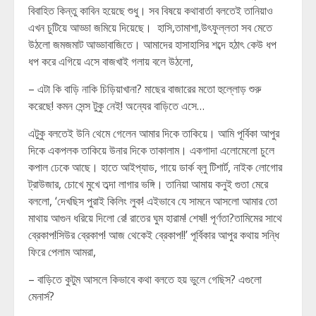
বিবাহিত কিন্তু কাবিন হয়েছে শুধু। সব বিষয়ে কথাবার্তা বলতেই তানিয়াও
এখন চুটিয়ে আড্ডা জমিয়ে দিয়েছে। হাসি,তামাশা,উৎফুল্লতা সব মেতে
উঠলো জমজমাট আড্ডাবাজিতে। আমাদের হাসাহাসির শব্দে হঠাৎ কেউ ধপ
ধপ করে এগিয়ে এসে বাজখাই গলায় বলে উঠলো,
– এটা কি বাড়ি নাকি চিড়িয়াখানা? মাছের বাজারের মতো হুল্লোড় শুরু
করেছে! কমন সেন্স টুকু নেই! অন্যের বাড়িতে এসে…
এটুকু বলতেই উনি থেমে গেলেন আমার দিকে তাকিয়ে। আমি পূর্বিকা আপুর
দিকে একপলক তাকিয়ে উনার দিকে তাকালাম। একগাদা এলোমেলো চুলে
কপাল ঢেকে আছে। হাতে আইপ্যাড, গায়ে ডার্ক ব্লু টিশার্ট, নাইক লোগোর
ট্রাউজার, চোখে মুখে তব্দা লাগার ভঙ্গি। তানিয়া আমায় কনুই গুতা মেরে
বললো, ‘দেখছিস পুরাই কিলিং লুক! এইভাবে যে সামনে আসলো আমার তো
মাথায় আগুন ধরিয়ে দিলো রে! রাতের ঘুম হারাম! শেষ!! পূর্ণতা?তামিমের সাথে
ব্রেকাপ!সিউর ব্রেকাপ! আজ থেকেই ব্রেকাপ!!’ পূর্বিকার আপুর কথায় সন্ধি
ফিরে পেলাম আমরা,
– বাড়িতে কুটুম আসলে কিভাবে কথা বলতে হয় ভুলে গেছিস? এগুলো
মেনার্স?