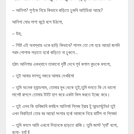
– আনিশা? পূর্ণকে নিয়ে কিভাবে বাড়িতে ঢুকবি আইডিয়া আছে?
আনিশা ঘোর লাগা কন্ঠে বলে উঠলো,
– উহু,
– শিট! এই অবস্থায় ওকে ছাড়ি কিভাবে? পালস তো লো হয়ে আছে! জলদি
গরম পোশাক পড়াতে হবে! বাড়িতে না ঢুকলে…
হঠাৎ আনিশার একধ্যানে তাকানো দৃষ্টি দেখে পূর্ব কপাল কুচকে বললো,
– তুই আবার ফালতু নজরে আমায় দেখছিস!
– তুমি অনেক হ্যান্ডসাম, তোমার মুখ থেকে তুই,তুমি শুনতে কি যে ভালো
লাগে!! রাগলে তোমায় টাইট হাগ করে একটা কিস করতে ইচ্ছে করে।
– তুই এসব কি হাবিজাবি বলছিস আনিশা! প্লিজ ট্রায় টু আন্ডার্সন্টেড! তুই
এখন বিবাহিত! তোর বর আছে! সংসার হবে! আমাকে নিয়ে ঘাটিস না প্লিজ!
– তুমি বললে আমি এখনো দিহানকে ছাড়তে রাজি। তুমি জাস্ট ‘হ্যাঁ’ বলো,
বলো- হ্যাঁ !!