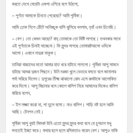
করতে দেখে মেয়েটা একপা এগিয়ে বলে উঠলো,
– পূর্ণতা আমাকে চিনতে পেরেছো? আমি পূর্বিকা।
আমি ঢোক গিলে ঠোঁটে অনিচ্ছুক হাসি ঝুলিয়ে বললাম, হ্যাঁ এখন চিনেছি।
– বেশ। তো কেমন আছো? বাহ্ তোমাকে তো মিষ্টি লাগছে। তখনকার সাথে
এই পূর্ণতাকে চিনাই যাচ্ছেনা। কি সুন্দর লাগছে তোমায়!!আসো ওদিকে
আসো। এখানে দাদুরা থাকুক।
তানিয়া বাচ্চাদের মতো আমার হাত ধরে হাটতে লাগলো। পূর্বিকা আপু সামনে
হাটছে আমরা দুজন পিছনে। উনি দরজা খুলে ভেতরে বসতে বলে জানালার
পর্দা সরিয়ে দিলেন। দুপুরের তীক্ষ্ম ঝাঝালো রোদ এসে রুমটাকে আলোকিত
করে দিলো। আপু বিছানায় বসে কোলে বালিশ নিয়ে আমাদের দিকেও বালিশ
বারিয়ে বলেন,
– ইশ লজ্জা করো না, পা তুলে বসো। নাও বালিশ। শাড়ি নষ্ট হলে আমি
আছি। টেনশন নেই।
পূর্বিকা আপু খুবই মিশুক! উনি এতো সুন্দর সুন্দর কথা বলে যে চুপচাপ শুধু
শুনতেই ইচ্ছা করে। কথার ছলে ছলে রসিকতাও করেন বেশ। আপুও নাকি