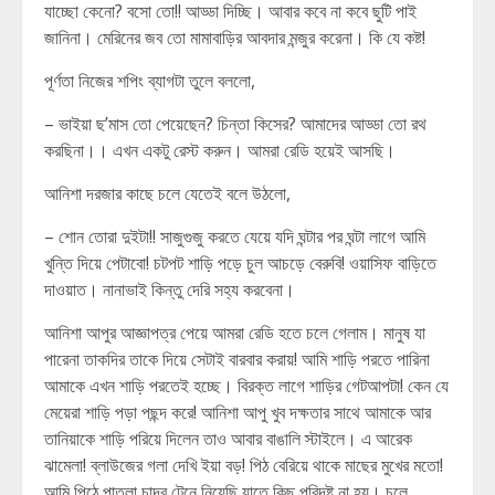
যাচ্ছো কেনো? বসো তো!! আড্ডা দিচ্ছি। আবার কবে না কবে ছুটি পাই
জানিনা। মেরিনের জব তো মামাবাড়ির আবদার মন্জুর করেনা। কি যে কষ্ট!
পূর্ণতা নিজের শপিং ব্যাগটা তুলে বললো,
– ভাইয়া ছ’মাস তো পেয়েছেন? চিন্তা কিসের? আমাদের আড্ডা তো রথ
করছিনা।। এখন একটু রেস্ট করুন। আমরা রেডি হয়েই আসছি।
আনিশা দরজার কাছে চলে যেতেই বলে উঠলো,
– শোন তোরা দুইটা!! সাজুগুজু করতে যেয়ে যদি ঘন্টার পর ঘন্টা লাগে আমি
খুন্তি দিয়ে পেটাবো! চটপট শাড়ি পড়ে চুল আচড়ে বেরুবি! ওয়াসিফ বাড়িতে
দাওয়াত। নানাভাই কিন্তু দেরি সহ্য করবেনা।
আনিশা আপুর আজ্ঞাপত্র পেয়ে আমরা রেডি হতে চলে গেলাম। মানুষ যা
পারেনা তাকদির তাকে দিয়ে সেটাই বারবার করায়! আমি শাড়ি পরতে পারিনা
আমাকে এখন শাড়ি পরতেই হচ্ছে। বিরক্ত লাগে শাড়ির গেটআপটা! কেন যে
মেয়েরা শাড়ি পড়া পছন্দ করে! আনিশা আপু খুব দক্ষতার সাথে আমাকে আর
তানিয়াকে শাড়ি পরিয়ে দিলেন তাও আবার বাঙালি স্টাইলে। এ আরেক
ঝামেলা! ব্লাউজের গলা দেখি ইয়া বড়! পিঠ বেরিয়ে থাকে মাছের মুখের মতো!
আমি পিঠে পাতলা চাদর টেনে নিয়েছি যাতে কিছু পরিদৃষ্ট না হয়। চুলে