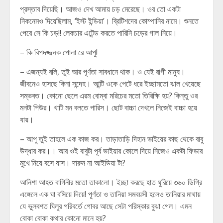
প্রস্তাব দিয়েছি। আজও দেখ আমায় চড় মেরেছে। ওর তো একটা
নিকনেমও দিয়েছিলাম, ‘ইস্ট ইন্ডিয়া’। ব্রিটিশদের কোম্পানির নামে। শুনতে
পেরে সে কি চড়!! লেকচার এটেন্ড করতে পারিনি চড়ের গাল নিয়ে।
– কি বিপদজ্জনক পোলা রে আপু!
– এজন্যই বলি, তুই আর পূর্ণতা সাবধানে থাক। ও যেই রাগী মানুষ।
জীবনেও হাসছে কিনা সন্দেহ। আন্টি ওকে পেটে ধরে ইচ্ছামতো ঝাল খেয়েছে
সম্ভবত। কোনো ছেলে এরম বোম্বা মরিচের মতো তিরিক্ষি হয়? কিন্তু ওর
মনটা পিউর। খাটি মন বলতে পারিস। ছোট বাচ্চা দেখলে নিজেই বাচ্চা হয়ে
যায়।
– আপু তুই তাহলে এক কাজ কর। তাড়াতাড়ি দিহান ভাইয়ের কাছ থেকে বাবু
উদ্ধার কর।। আর ওই বাবুটা পূর্ব ভাইয়ার কোলে দিয়ে নিজেও একটা ফিডার
মুখে নিয়ে বসে যাস। দারুন না আইডিয়া টা?
আনিশা আহত বাগিনীর মতো তাকালো। ইচ্ছা করছে হাত ঘুরিয়ে ৩৬০ ডিগ্রি
এঙ্গেলে এক ঘা বসিয়ে দিয়ে! পূর্ণতা ও তানিয়া সমবয়সী হলেও তানিয়ার মাথায়
যে ভুলবশত ঘিলুর পরিবর্তে গোবর আছে সেটা পরিস্কার বুঝা গেল। এমন
বোকা বোকা কথার কোনো মানে হয়?