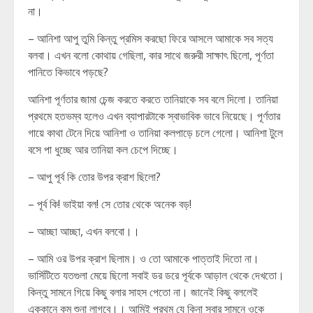
না।
– আনিশা আপু তুমি কিন্তু প্রমিস করছো ফিরে আসলে আমাকে সব সত্য
বলবা। এখন বলো কোথায় গেছিলা, কার সাথে জরুরী সাক্ষাৎ ছিলো, পূর্ণতা
পানিতে কিভাবে পড়ছে?
আনিশা পূর্ণতার জামা চেন্জ করতে করতে তানিয়াকে সব বলে দিলো। তানিয়া
প্রথমে হতভম্ব হলেও এখন ব্যাপারটাকে স্বাভাবিক ভাবে নিয়েছে। পূর্ণতার
গায়ে কাথা টেনে দিয়ে আনিশা ও তানিয়া কলপাড়ে চলে গেলো। আনিশা টুলে
বসে পা ধুচ্ছে আর তানিয়া কল চেপে দিচ্ছে।
– আপু পূর্ব কি তোর উপর ক্রাশ ছিলো?
– পূর্ব কি! ভাইয়া বল! সে তোর থেকে অনেক বড়!
– আচ্ছা আচ্ছা, এখন বলবো।।
– আমি ওর উপর ক্রাশ ছিলাম। ও তো আমাকে পাত্তাই দিতো না।
ভার্সিটিতে যতগুলা মেয়ে ছিলো সবাই ডর ডরে পূর্বকে আড়াল থেকে দেখতো।
কিন্তু সামনে গিয়ে কিছু বলার সাহস পেতো না। জানেই কিছু বললেই
এককানে কম শুনা লাগবে।। আমিই প্রথম যে কিনা সবার সামনে ওকে