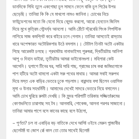
ডানদিকে সিথি তুলে একগোছা চুল সামনে ফেলে বাকি চুল পিঠের উপর
ছেড়েছি। তানিয়া কি কি যে মাখলো নামও জানিনা। চোখের নিচে
ফাউন্ডেশনের মতো কি যেনো দিয়ে ব্লেন্ড করলো, আরো হেনতেন জিনিস
দিয়ে মুখে কৃত্রিম সৌন্দর্য্য আনলো। আমি ঠোঁটে স্ট্রবেরি পিংক লিপস্টিক
লাগিয়ে সাজ কমপ্লিট করে বাইরে চলে গেলাম। তানিয়া আসতেই রাস্তার
ধারে অপেক্ষারত অটোরিকশায় উঠে বসলাম।। টোটাল তিনটা অটো একটার
পিছে আরেকটা চলছে। প্রথমটায় নানাভাইসহ পুরুষরা, দ্বিতীয়টায় আনিশা
আপু ও দিহান ভাইয়া, তৃতীয়টায় আমরা ভাইবোনগুলা। মহিলারা কেউ
আসেনি। দুপাশে টিনের ঘর, সারি সারি গাছ, গ্রামের চাষ করা জমিগুলোকে
পাশ হটিয়ে অটো থামলো একটা সরু পথের মাথায়। আমরা সবাই সরুপথ
দিয়ে মস্ত এক বাড়ির ভেতরে ঢুকে পড়লাম। বারান্দায় বসা ছিলেন ওয়াসিফ
মূসা ও উনার সহধর্মিনী। আমাদের দেখেই সাদরে ভেতরে নিয়ে বসালেন।
আমি চোখ ঘুরিয়ে রুমটা দেখছি। কি সুন্দর পরিপাটি তরিকায় সজ্জিত!রুমের
কোণাগুলিতে চারাগাছ সহ টব। আলমারি, শোকেজ, আলনা পরপর সাজানো।
তানিয়া আমার পাশে বসে কানের কাছে বলে উঠলো,
– পূর্ণতা? চল না এবাড়ির বড় নাতিকে দেখে আসি! ওইযে মেরুন পান্জাবীর
ছেলেটা!! যা জোশ রে! কাল তো তোর সাথেই ছিলো!!