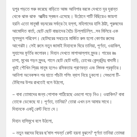
দুপুর পড়তে শুরু করেছে বাড়িতে আজ আনিশার বরকে দেখতে দূর দূরান্ত
থেকে ঝাক ঝাক আত্মীয় স্বজন এসেছে। উঠোনে পাটি বিছিয়েও জায়গা
হয়নি এতো মানুষ!! বড়ঘরের সর্বত্র হৈ হল্লা, মহিলাদের হাসি ঠাট্টা, পুরুষদের
আমোদিত বার্তা, ছোট ছোট বাচ্চাদের হৈচৈ চিল্লাচিল্লি…সব মিলিয়ে এক
হূলস্থুল পরিবেশ। ছোটঘরের সবচেয়ে মার্জিত রুম হলো কোণার রুমের
আগেরটা। সেই রুমে নতুন জামাই দিহানকে ঘিরে তানিয়া, পূর্ণতা, ওয়াকিল,
সুহাসের ফূর্তির কলোরব। দিহান দেখতে মাশাআল্লাহ সুন্দর। গায়ের রঙ
চাপা, মুখের গড়ন সুন্দর, গালে ছোট ছোট দাড়ি, চোখের কেন্দ্রবিন্দু বাদামী।
খুবই শৌখিন প্রিয় মানুষ হলেও রসিকতায় প্রাণবন্ত এবং মিশুক প্রকৃতির।
আনিশা অনেকক্ষন পর হাতে পাঁচটা শপিং ব্যাগ নিয়ে ঢুকলো। সেগুলো টি-
টেবিলের উপর রাখতেই বলে উঠলো,
– বাবা তোমাদের জন্য পোশাক পাঠিয়েছে এগুলো পড়ে নিও। ওয়াকিল? বাবা
তোকে ডেকেছে যা। পূর্ণতা, তানিয়া? তোরা এখন চল আমার সাথে।
দিহানকে একটু রেস্ট নিতে দে।
দিহান হাসিমুখে বলে উঠলো,
– নতুন বরদের বিয়ের ছ’মাস পযর্ন্ত রেস্ট হয়না বুঝলে? পূর্ণতা তানিয়া তোমরা