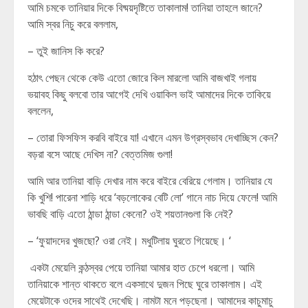
আমি চমকে তানিয়ার দিকে বিষ্ময়দৃষ্টিতে তাকালাম! তানিয়া তাহলে জানে?
আমি স্বর নিচু করে বললাম,
– তুই জানিস কি করে?
হঠাৎ পেছন থেকে কেউ এতো জোরে কিল মারলো আমি বাজখাই গলায়
ভয়াবহ কিছু বলবো তার আগেই দেখি ওয়াকিল ভাই আমাদের দিকে তাকিয়ে
বললেন,
– তোরা ফিসফিস করবি বাইরে যা! এখানে এমন উগ্রস্বভাব দেখাচ্ছিস কেন?
বড়রা বসে আছে দেখিস না? বেত্তমিজ গুলা!
আমি আর তানিয়া বাড়ি দেখার নাম করে বাইরে বেরিয়ে গেলাম। তানিয়ার যে
কি খুশি! পারেনা শাড়ি ধরে ‘বড়লোকের বেটি লো’ গানে নাচ দিয়ে ফেলে! আমি
ভাবছি বাড়ি এতো ঠান্ডা ঠান্ডা কেনো? ওই শয়তানগুলা কি নেই?
– ‘ফুয়াদদের খুজছো? ওরা নেই। মধুটিলায় ঘুরতে গিয়েছে। ‘
একটা মেয়েলি কন্ঠস্বর পেয়ে তানিয়া আমার হাত চেপে ধরলো। আমি
তানিয়াকে শান্ত থাকতে বলে একসাথে দুজন পিছে ঘুরে তাকালাম। এই
মেয়েটাকে ওদের সাথেই দেখেছি। নামটা মনে পড়ছেনা। আমাদের কাচুমাচু