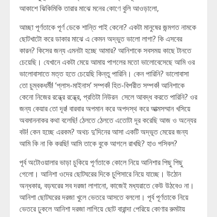
আকাশে ঝিকিমিকি তারার মাঝে মনের কোণে বুলি আওড়ালো,
আচ্ছা পূর্ণতাকে পূর্ণ ডেকে শান্তি পাই কেনো? একটা মানুষের জন্মগত নামকে
ছোটখাটো করে ডাকার মাঝে এ কেমন অদ্ভুত ভালো লাগা? কি এসবের
কারন? কিসের জন্য এমনটা হচ্ছে আমার? আনিশাকে সবসময় কাছে টানতে
চেয়েছি। যেখানে একটা মেয়ে আমায় পাগলের মতো ভালোবেসেছে আমি ওর
ভালোবাসাতে মত্ত হতে চেয়েছি কিন্তু পারিনি। কেন পারিনি? ভালোবাসা
তো চুম্বকধর্মী! ‘প্লাস-মাইনাস’ সম্পর্ক! হিত-বিপরীত সম্পর্ক! আনিশাকে
কেনো নিজের রন্ধ্রে রন্ধ্রে, প্রতিটা নিউরন সেলে আবদ্ধ করতে পারিনি? ওর
জন্য কেয়ার তো দূর! বারবার অপমান করে অপদস্থ করে আত্মসম্মান খসিয়ে
অবমাননাকর কথা বলেছি! ঠেলতে ঠেলতে এতোটা দূর করেছি আজ ও অন্যের
বউ! কেন হচ্ছে এরকম? অথচ দু’দিনের আসা একটি অদ্ভূত মেয়ের জন্য
আমি কি না কি করছি! আমি তাকে বুকে আগলে রাখছি? হাও পসিবল?
পূর্ব অটোওয়ালার ভাড়া চুকিয়ে পূর্ণতাকে কোলে নিয়ে আনিশার পিছু পিছু
গেলো। আনিশা ওদের ছোটঘরের দিকে চুপিসারে নিয়ে যাচ্ছে। উঠোন
অন্ধকার, বড়ঘরের সব দরজা লাগানো, কাজেই মধ্যরাতে কেউ উঠবেও না।
আনিশা ছোটঘরের দরজা খুলে ভেতরে আসতে বললো। পূর্ব পূর্ণতাকে নিয়ে
ভেতরে ঢুকলে আনিশা দরজা লাগিয়ে ছোট বারান্দা পেরিয়ে কোণার রুমটায়