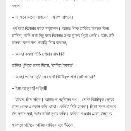
বললো,
– না মানে ভালো লাগবেনা। খারাপ লাগবে।
পূর্ব ভাই বিছানার কাছে দাড়ালেন। আমার দিকে তাকিয়ে আছেন কিনা
জানিনা, আমি মাথা নিচু করে বিছানার উপর ফুলের প্রিন্ট গুনছি। হঠাৎ উনি
হালকা কেশে গলা খাকাড়ি দিয়ে বললেন,
– আচ্ছা কমলা শাড়ি তোমার নাম কি?
তানিয়া খুশিতে জবাব দিলো, ‘তানিয়া ইবনাত’।
– আচ্ছা তানিয়া তুমি যে মোস্ট বিউটিফুল গার্ল সেটা জানো?
– ইয়া আল্লাহ!! সত্যি!!!
– ইয়েস, তিন সত্যি। আমার না বহুদিনের শখ। মোস্ট বিউটিফুল মেয়ের
হাতে থেকে এককাপ কফি খাবো। কফিটা মিষ্টি হবেনা। তিতা স্বাদ থাকবে
ইউ ক্যান স্যা, উইথআউট সুগার কফি। কফিটা খাওয়ার এতো ইচ্ছা যে…
মাঝপথে থামিয়ে তানিয়া লাফিয়ে বলে উঠলো,