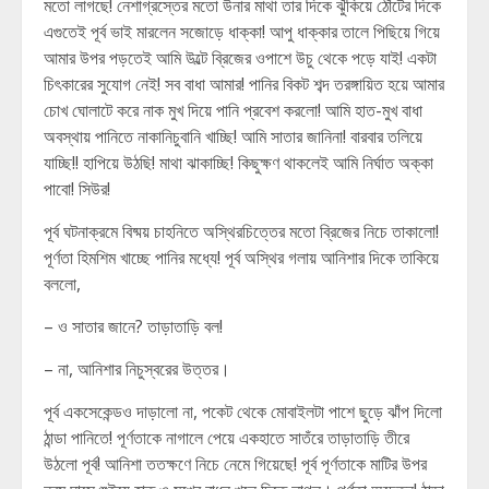
মতো লাগছে! নেশাগ্রস্তের মতো উনার মাথা তার দিকে ঝুঁকিয়ে ঠোঁটের দিকে
এগুতেই পূর্ব ভাই মারলেন সজোড়ে ধাক্কা! আপু ধাক্কার তালে পিছিয়ে গিয়ে
আমার উপর পড়তেই আমি উল্টে ব্রিজের ওপাশে উচু থেকে পড়ে যাই! একটা
চিৎকারের সুযোগ নেই! সব বাধা আমার! পানির বিকট শব্দ তরঙ্গায়িত হয়ে আমার
চোখ ঘোলাটে করে নাক মুখ দিয়ে পানি প্রবেশ করলো! আমি হাত-মুখ বাধা
অবস্থায় পানিতে নাকানিচুবানি খাচ্ছি! আমি সাতার জানিনা! বারবার তলিয়ে
যাচ্ছি!! হাপিয়ে উঠছি! মাথা ঝাকাচ্ছি! কিছুক্ষণ থাকলেই আমি নির্ঘাত অক্কা
পাবো! সিউর!
পূর্ব ঘটনাক্রমে বিষ্ময় চাহনিতে অস্থিরচিত্তের মতো ব্রিজের নিচে তাকালো!
পূর্ণতা হিমশিম খাচ্ছে পানির মধ্যে! পূর্ব অস্থির গলায় আনিশার দিকে তাকিয়ে
বললো,
– ও সাতার জানে? তাড়াতাড়ি বল!
– না, আনিশার নিচুস্বরের উত্তর।
পূর্ব একসেকেন্ডও দাড়ালো না, পকেট থেকে মোবাইলটা পাশে ছুড়ে ঝাঁপ দিলো
ঠান্ডা পানিতে! পূর্ণতাকে নাগালে পেয়ে একহাতে সাতঁরে তাড়াতাড়ি তীরে
উঠলো পূর্ব! আনিশা ততক্ষণে নিচে নেমে গিয়েছে! পূর্ব পূর্ণতাকে মাটির উপর