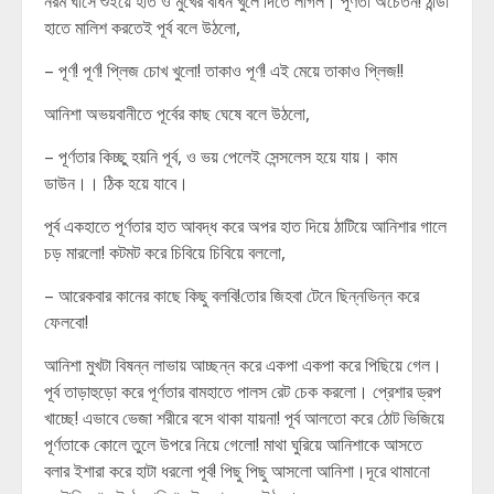
নরম ঘাসে শুইয়ে হাত ও মুখের বাধন খুলে দিতে লাগল। পূর্ণতা অচেতন! ঠান্ডা
হাতে মালিশ করতেই পূর্ব বলে উঠলো,
– পূর্ণ! পূর্ণ! প্লিজ চোখ খুলো! তাকাও পূর্ণ! এই মেয়ে তাকাও প্লিজ!!
আনিশা অভয়বানীতে পূর্বের কাছ ঘেষে বলে উঠলো,
– পূর্ণতার কিচ্ছু হয়নি পূর্ব, ও ভয় পেলেই সেন্সলেস হয়ে যায়। কাম
ডাউন।। ঠিক হয়ে যাবে।
পূর্ব একহাতে পূর্ণতার হাত আবদ্ধ করে অপর হাত দিয়ে ঠাটিয়ে আনিশার গালে
চড় মারলো! কটমট করে চিবিয়ে চিবিয়ে বললো,
– আরেকবার কানের কাছে কিছু বলবি!তোর জিহবা টেনে ছিন্নভিন্ন করে
ফেলবো!
আনিশা মুখটা বিষন্ন লাভায় আচ্ছন্ন করে একপা একপা করে পিছিয়ে গেল।
পূর্ব তাড়াহুড়ো করে পূর্ণতার বামহাতে পালস রেট চেক করলো। প্রেশার ড্রপ
খাচ্ছে! এভাবে ভেজা শরীরে বসে থাকা যায়না! পূর্ব আলতো করে ঠোট ভিজিয়ে
পূর্ণতাকে কোলে তুলে উপরে নিয়ে গেলো! মাথা ঘুরিয়ে আনিশাকে আসতে
বলার ইশারা করে হাটা ধরলো পূর্ব! পিছু পিছু আসলো আনিশা।দূরে থামানো