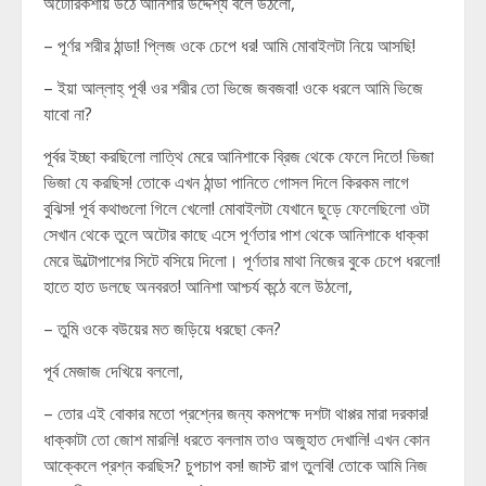
অটোরিকশায় উঠে আনিশার উদ্দেশ্য বলে উঠলো,
– পূর্ণর শরীর ঠান্ডা! প্লিজ ওকে চেপে ধর! আমি মোবাইলটা নিয়ে আসছি!
– ইয়া আল্লাহ্ পূর্ব! ওর শরীর তো ভিজে জবজবা! ওকে ধরলে আমি ভিজে
যাবো না?
পূর্বর ইচ্ছা করছিলো লাত্থি মেরে আনিশাকে ব্রিজ থেকে ফেলে দিতে! ভিজা
ভিজা যে করছিস! তোকে এখন ঠান্ডা পানিতে গোসল দিলে কিরকম লাগে
বুঝিস! পূর্ব কথাগুলো গিলে খেলো! মোবাইলটা যেখানে ছুড়ে ফেলেছিলো ওটা
সেখান থেকে তুলে অটোর কাছে এসে পূর্ণতার পাশ থেকে আনিশাকে ধাক্কা
মেরে উল্টোপাশের সিটে বসিয়ে দিলো। পূর্ণতার মাথা নিজের বুকে চেপে ধরলো!
হাতে হাত ডলছে অনবরত! আনিশা আশ্চর্য কন্ঠে বলে উঠলো,
– তুমি ওকে বউয়ের মত জড়িয়ে ধরছো কেন?
পূর্ব মেজাজ দেখিয়ে বললো,
– তোর এই বোকার মতো প্রশ্নের জন্য কমপক্ষে দশটা থাপ্পর মারা দরকার!
ধাক্কাটা তো জোশ মারলি! ধরতে বললাম তাও অজুহাত দেখালি! এখন কোন
আক্কেলে প্রশ্ন করছিস? চুপচাপ বস! জাস্ট রাগ তুলবি! তোকে আমি নিজ