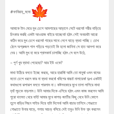
#ফাবিয়াহ্_মমো
আমাকে টান মেরে মুখ চেপে আমগাছের আড়ালে সেটে ধরলো! শরীর নাড়িয়ে
চিৎকার করছি একটা আওয়াজ বাইরে যাচ্ছেনা! হঠাৎ সেই অবয়বটা আরো
কঠিন করে মুখ চেপে ধরলো! গাছের সাথে লেগে ঘাড়ে ব্যথা পাচ্ছি। চোখ
ঠেলে অশ্রুজল গাল গড়িয়ে পড়তেই কি হলো জানিনা সে হাত আলগা করে
দেয়। আমি মুখ হা করে শ্বাসকার্য চালাচ্ছি হঠাৎ সে বলে উঠে,
– পূর্ণ খুব ব্যাথা পেয়েছো? আর ইউ ওকে?
মাথা উঠিয়ে বলতে ইচ্ছে করছে, আরে হারামি! আমি তো মানুষ! ওমন বাঘের
মতো চেপে ধরলে কার না ব্যথা করবে! খবিশের বাচ্চা! নালায়েক! দুঃখ একটাই
কথাগুলো ঝপাঝপ বলতে পারলাম না। কষ্টসহকারে মুখে তালা লাগিয়ে মাথা
হ্যাঁ সূচকে নাড়লাম। উনি আমার দিকে এগিয়ে হঠাৎ এমন কাজ করলেন আমি
পুরো থতমত খেয়ে যাই! আমার মুখে কাপড় জাতীয় কিছু বেধে উনি কোলে
তুলে বাড়ির পিছন সাইড দিয়ে হাটা দিলেন! আমি বাচার তাগিদে গোঙাতে
গোঙাতে উনার ঘাড়ে, গলায় আচড় বসিয়ে দেই তবুও উনি উফ শব্দ করলেন