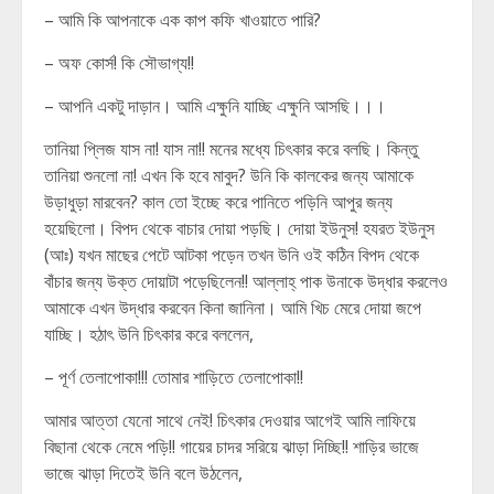
– আমি কি আপনাকে এক কাপ কফি খাওয়াতে পারি?
– অফ কোর্স! কি সৌভাগ্য!!
– আপনি একটু দাড়ান। আমি এক্ষুনি যাচ্ছি এক্ষুনি আসছি।।।
তানিয়া প্লিজ যাস না! যাস না!! মনের মধ্যে চিৎকার করে বলছি। কিন্তু
তানিয়া শুনলো না! এখন কি হবে মাবুদ? উনি কি কালকের জন্য আমাকে
উড়াধুড়া মারবেন? কাল তো ইচ্ছে করে পানিতে পড়িনি আপুর জন্য
হয়েছিলো। বিপদ থেকে বাচার দোয়া পড়ছি। দোয়া ইউনুস! হযরত ইউনুস
(আঃ) যখন মাছের পেটে আটকা পড়েন তখন উনি ওই কঠিন বিপদ থেকে
বাঁচার জন্য উক্ত দোয়াটা পড়েছিলেন!! আল্লাহ্ পাক উনাকে উদ্ধার করলেও
আমাকে এখন উদ্ধার করবেন কিনা জানিনা। আমি খিচ মেরে দোয়া জপে
যাচ্ছি। হঠাৎ উনি চিৎকার করে বললেন,
– পূর্ণ তেলাপোকা!!! তোমার শাড়িতে তেলাপোকা!!
আমার আত্তা যেনো সাথে নেই! চিৎকার দেওয়ার আগেই আমি লাফিয়ে
বিছানা থেকে নেমে পড়ি!! গায়ের চাদর সরিয়ে ঝাড়া দিচ্ছি!! শাড়ির ভাজে
ভাজে ঝাড়া দিতেই উনি বলে উঠলেন,