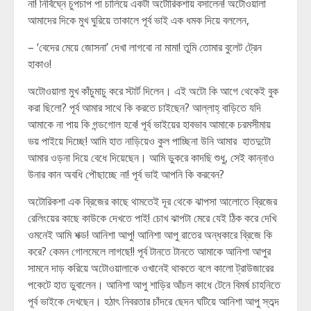
না! নির্বিঘ্নে চুপচাপ পা চালিয়ে একটা অটোরিকশায় বসালেন! অটোওয়ালা
আমাদের দিকে মুখ ঘুরিয়ে তাকালে পূর্ব ভাই এক ধমক দিয়ে বললেন,
– ‘বেদের মেয়ে জোসনা’ দেখা লাগবো না মামা! তুমি তোমার বুলেট ট্রেন
হাকাও!
অটোওয়ালা মুখ কাঁচুমাচু করে স্টার্ট দিলেন। এই অটো কি আগে থেকেই বুক
করা ছিলো? পূর্ব আমার সাথে কি করতে চাইছেন? আল্লাহ্ বাড়িতে যদি
আমাকে না পায় কি গন্ডগোল হবে! পূর্ব ভাইয়ের হাবভাব আমাকে চরমসীমায়
ভয় পাইয়ে দিচ্ছে! আমি হাত নাড়িয়েও কুল পাচ্ছিনা উনি আমার হাতদুটো
আমার ওড়না দিয়ে বেধে দিয়েছেন। আমি ডুকরে কাদছি শুধু, সেই কান্নাও
উনার কান অবধি পৌছাচ্ছে না! পূর্ব ভাই আপনি কি করবেন?
অটোরিকশা এক ব্রিজের কাছে থামতেই দূর থেকে ঝাপসা আলোতে ব্রিজের
রেলিংয়ের কাছে কাউকে দেখতে পাই! চোখ ঝাপটা মেরে যেই ঠিক করে দেখি
ওমনেই আমি শক্ড! আনিশা আপু! আনিশা আপু রাতের অন্ধকারে ব্রিজে কি
করে? কেমন গোলমেলে লাগছে!! পূর্ব টানতে টানতে আমাকে আনিশা আপুর
সামনে দাড় করিয়ে অটোওয়ালাকে ওখানেই থাকতে বলে কালো ট্রাউজারের
পকেটে হাত ডুবালেন। আনিশা আপু শাড়ির আঁচল কাধে টেনে বিমর্ষ চাহনিতে
পূর্ব ভাইকে দেখছেন। হঠাৎ নিবরতার চাঁদরে ছেদন ঘটিয়ে আনিশা আপু স্তব্দ