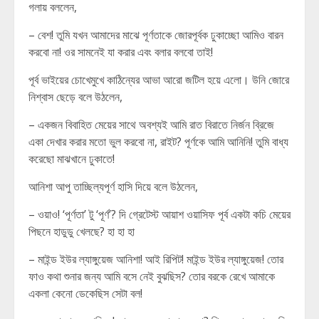
গলায় বললেন,
– বেশ! তুমি যখন আমাদের মাঝে পূর্ণতাকে জোরপূর্বক ঢুকাচ্ছো আমিও বারন
করবো না! ওর সামনেই যা করার এবং বলার বলবো তাই!
পূর্ব ভাইয়ের চোখেমুখে কাঠিন্যের আভা আরো জটিল হয়ে এলো। উনি জোরে
নিশ্বাস ছেড়ে বলে উঠলেন,
– একজন বিবাহিত মেয়ের সাথে অবশ্যই আমি রাত বিরাতে নির্জন ব্রিজে
একা দেখার করার মতো ভুল করবো না, রাইট? পূর্ণকে আমি আনিনি! তুমি বাধ্য
করেছো মাঝখানে ঢুকাতে!
আনিশা আপু তাচ্ছিল্যপূর্ণ হাসি দিয়ে বলে উঠলেন,
– ওয়াও! ‘পূর্ণতা’ টু ‘পূর্ণ’? দি গ্রেটেস্ট আয়াশ ওয়াসিফ পূর্ব একটা কচি মেয়ের
পিছনে হাডুডু খেলছে? হা হা হা
– মাইন্ড ইউর ল্যাঙ্গুয়েজ আনিশা! আই রিপিট! মাইন্ড ইউর ল্যাঙ্গুয়েজ! তোর
ফাও কথা শুনার জন্য আমি বসে নেই বুঝছিস? তোর বরকে রেখে আমাকে
একলা কেনো ডেকেছিস সেটা বল!