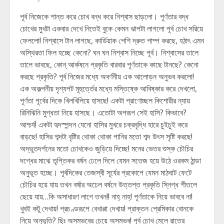
পূর্ব নিজেকে শান্ত করে চোখ বন্ধ করে নিশ্বাস ছাড়লো। পূর্ণতার বদ্ধ
চোখের মুখটা একবার দেখে নিতেই বুকে কেমন ঝাপটা লাগলো পূর্ব চোখ সরিয়ে
ফেললো! নিশ্বাসে টান লাগছে, কার্ডিয়াক পেশি দ্রুত পাম্প করছে, হঠাৎ এমন
অস্থিরতা ফিল হচ্ছে কেনো? ঘন ঘন নিশ্বাস নিচ্ছে পূর্ব। নিশ্বাসের তালে
তালে ভাবছে, কোন্ আর্কষনে প্রকৃতি বারবার পূর্ণতাকে কাছে টানছে? কেনো
করছে প্রকৃতি? পূর্ব নিজের মধ্যে অবর্ণনীয় এক আলোড়ন অনুভব করলো!
এক অকল্পনীয় দৃশ্যপট মূহুর্ত্তের মধ্যে মস্তিষ্কে আবিষ্কার করে দেখলো,
পূর্ণতা পূর্বের দিকে খিলখিলিয়ে হাসছে! একটা প্রাণোচ্ছল কিশোরীর ন্যায়
রিনিঝিনি মুগ্ধতা নিয়ে হাসছে। এতোটা অপরূপ সেই হাসি? কিভাবে?
আশ্চর্য! একটা হৃদস্পন্দন যেনো হাসির মুখরে চক্রবৃদ্ধি হারে চুইচুই করে
বাড়ছে! হাসির শব্দটা বৃষ্টির থোকা থোকা পানির মতো শব্দ উৎস সৃষ্টি করছে!
অদ্ভুতদর্শনের মতো চোখকেও জুড়িয়ে দিচ্ছে! মনের ভেতর শুস্ক চৌচির
দগ্ধের মাঝে তৃপ্তিকর বর্ষন ঢেলে দিলে যেমন সতেজ হয়ে উঠে ওরকম ঠান্ডা
অনুভূত হচ্ছে। পূর্বদিকের তেজস্বী সূর্যের প্রকোপে যেমন মাঠঘাট ফেটে
চৌচির হয়ে যায় তখন বর্ষার অঢেল বর্ষনে উত্তপ্ত প্রকৃতি স্নিগ্ধ শীতলে
ছেয়ে যায়…কি অসাধারণ লাগে তখন!! নাহ্ নাহ্! পূর্ণতাকে নিয়ে ভাববে না!
খুবই কটু দেখায়! প্রচণ্ডরূপে বেখাপ্পা দেখায়! প্রাক্তন প্রেমিকার বোনকে
নিয়ে অনুভূতি? ছিঃ অসম্ভবের চেয়ে অসম্ভব! পূর্ব চোখ মেলে রাতের