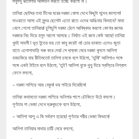
শুধুশুধু ঝামেলার আমদানি করতে ইচ্ছে করলো না।
তানিয়া ছোটঘর তথা টিনের ঘরের দরজা খোলা দেখে কিছুটা সন্দেহ জাগলো!
দাওয়াতে আসা এই সুন্দর ছেলেটা এতো রাতে ওদের আঙিনায় কিভাবে? মাথা
খেলে গেলো তানিয়ার! চুপিচুপি দরজা ঠেলে আবিষ্কার করলো কোণার রুমের
দরজার নিচ দিয়ে হলুদ আলো আসছে। নির্ঘাত ওই রুমে কেউ আছে! তানিয়া
খুবই সাহসী ! ভূত টুতের ভয় তো কাবু করেই না! চোর ডাকাত এলেও জুতা
হাতে এলোপাথাড়ি শুরু করে দেয়! সে ধাক্কা মেরে দরজা খুললে আনিশা
হকচকিয়ে যায় রীতিমতো! তানিশা চমকে বলে উঠলো, ‘তুমি!’ আনিশাও সঙ্গে
সঙ্গে একই টাইমে বলে উঠলো, ‘তুই’! আনিশা বুকে থুথু দিয়ে স্বস্তির নিশ্বাস
ফেলে বললো,
– দরজা লাগিয়ে আয় বেকুব! ভয় পাইয়ে দিয়েছিস!
তানিয়া কথামতো দরজা লাগিয়ে অনিশার পাশে চৌকিতে উঠে বসলো।
পূর্ণতার গা ভেজা দেখে ভ্রুকুচকে বলে উঠলো,
– আনিশা আপু এ কি সর্বনাশ হয়েছে! পূর্ণতার শরীর ভেজা কিভাবে!
আনিশা তানিয়ার মাথায় চাট্টি মেয়ে বললো,