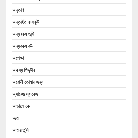
অনুতাপ
অন্তর্হিত কালকূট
অন্যরকম তুমি
অন্যরকম বউ
অপেক্ষা
অবাধ্য পিছুটান
অরোনী তোমার জন্য
অ্যারেঞ্জ ম্যারেজ
আড়ালে কে
আত্মা
আমার তুমি