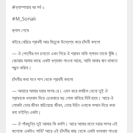
#ভ্যাম্পায়ার বর পর্ব ২
#M_Sonali
ক্লাস শেষে
বাইরে বেরিয়ে শ্রাবনী আর মিতুকে উদ্যেশ্য করে চাঁদনী বললো
— ঐ পেত্নীর দল চলতো এখন গিয়ে ঐ শ্রাবন নাকি প্লাবন তাকে খুঁজি।
বেচারার আমার কাছে একটা ধন্যবাদ পাওনা আছে, আমি আবার ঋন থাকতে
পছন্দ করিনা।
চাঁদনীর কথা শুনে পাশ থেকে শ্রাবনী বললো
— আহারে আমার দয়ার সাগর রে। এমন করে বলছিস যেনো তুই ঐ
শ্রাবনকে ধন্যবাদ দিয়ে একেবারে বড় লোক বানিয়ে দিবি হুহহ। আরে ঐ
লোকটা তোর জীবন বাচিয়েছে জীবন, তোর উচিৎ ওনাকে সম্মান দিয়ে কথা
বলা ফইন্নি একটা।
— ঐ শাঁকচুন্নি তুই আমায় কি বললি। আরে আমার মতো দয়ার সাগর এই
কলেজে একটাও পাবি? আরে এই চাঁদনীর কাছ থেকে একটা ধন্যবাদ পাওয়া