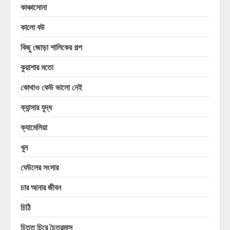
কাঞ্চাসোনা
কালো বউ
কিছু জোড়া শালিকের গল্প
কুয়াশার মতো
কোথাও কেউ ভালো নেই
ক্যান্সার যুদ্ধ
ক্যামেলিয়া
খুন
ঘেউলের সংসার
চার আনার জীবন
চিঠি
চিত্ত চিরে চৈত্রমাস