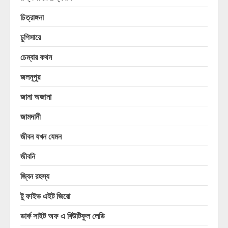
চিত্রাঙ্গনা
চুপিসারে
চেম্বার কথন
জলনূপুর
জানা অজানা
জামদানী
জীবন যখন যেমন
জীবনি
জ্বিন রহস্য
টু ফাইভ এইট জিরো
ডার্ক সাইট অফ এ বিউটিফুল লেডি