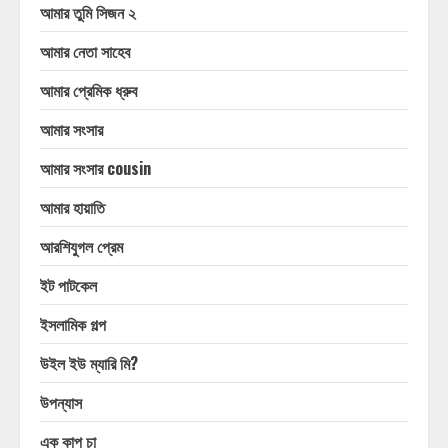
আমার তুমি সিজন ২
আমার নেতা সাহেব
আমার প্রেমিক ধ্রুব
আমার সংসার
আমার সংসার cousin
আমার হায়াতি
আরশিযুগল প্রেম
ইট পাটকেল
ইসলামিক গল্প
উইল ইউ ম্যারি মি?
উপন্যাস
এক কাপ চা