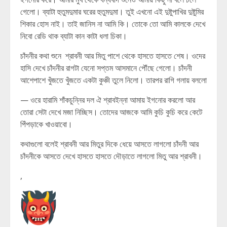
গেলো। ব্যাটা হুতুমদুমার ঘরের হুতুমদুমা। তুই এখনো এই দুষ্টুপাখির দুষ্টুমির
শিকার হোস নাই। তাই জানিস না আমি কি। তোকে তো আমি কালকে দেখে
নিবো রেডি থাক ব্যাটা কান কাটা ধলা চিকা।
চাঁদনীর কথা শুনে শ্রাবনী আর মিতু পাশে থেকে হাসতে হাসতে শেষ। ওদের
হাসি দেখে চাঁদনীর রাগটা যেনো সপ্তম আসমানে পৌঁছে গেলো। চাঁদনী
আশেপাশে খুঁজতে খুঁজতে একটা কুঞ্চী তুলে নিলো। তারপর রাগি গলায় বললো
— ওরে হারামি শাঁকচুন্নির দল ঐ শ্রাবইন্না আমায় ইগনোর করলো আর
তোরা সেটা দেখে মজা নিচ্ছিস। তোদের আজকে আমি কুচি কুচি করে কেটে
পিঁপড়াকে খাওয়াবো।
কথাগুলো বলেই শ্রাবনী আর মিতুর দিকে ধেয়ে আসতে লাগলো চাঁদনী আর
চাঁদনীকে আসতে দেখে হাসতে হাসতে দৌড়াতে লাগলো মিতু আর শ্রাবনী।
,