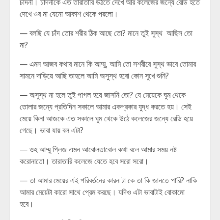
চাঁদনী। চাঁদনীকে এত তারাতারি উঠতে দেখে আর কলেজের জন্যে রেডি হতে
দেখে ওর মা যেনো আকাশ থেকে পরলো।
— বলছি যে চাঁদ তোর শরীর ঠিক আছে তো? মানে তুই সুস্থ আছিস তো
মা?
— এমন আজব কথার মানে কি আম্মু, আমি তো সশরীরে সুস্থ ভাবে তোমার
সামনে দাড়িয়ে আছি তাহলে আমি অসুস্থ হবো কোন সুখে শুনি?
— অসুস্থ না হলে তুই পাগল হয়ে জাসনি তো? যে মেয়েকে ঘুম থেকে
তোলার জন্যে প্রতিদিন সকালে আমার একপ্রকার যুদ্ধ করতে হয়। সেই
মেয়ে কিনা আজকে এত সকালে ঘুম থেকে উঠে কলেজের জন্যে রেডি হয়ে
গেছে। ভাবা যায় বল এটা?
— ওহ আম্মু প্লিজ এমন আবোলতাবোল কথা বলে আমার সময় নষ্ট
করোনাতো। তারাতারি কলেজে যেতে হবে সরো সরো।
— তা আমার মেয়ের এই পরিবর্তনের কারন টা কে তা কি জানতে পারি? নাকি
আমার মেয়েটা কারো সাথে প্রেম করছে। যদিও এটা ভাবাটাই বোকামো
হবে।