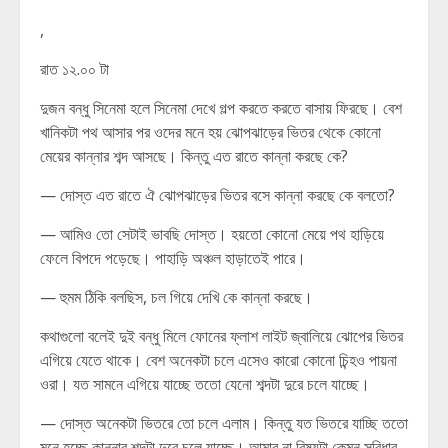
,
রাত ১২.০০ টা
দুজন বন্ধু সিনেমা হলে সিনেমা দেখে গল্প করতে করতে বাসায় ফিরছে। বেশ
খানিকটা পথ আসার পর ওদের মনে হয় ঝোপঝাড়ের ভিতর থেকে কোনো
মেয়ের কান্নার শব্দ আসছে। কিন্তু এত রাতে কান্না করছে কে?
— দোস্ত এত রাতে ঐ ঝোপঝাড়ের ভিতর বসে কান্না করছে কে বলতো?
— আমিও তো সেটাই ভাবছি দোস্ত। হয়তো কোনো মেয়ে পথ হাড়িয়ে
ফেলে বিপদে পড়েছে। পাহাড়ি অঞ্চল হাড়াতেই পারে।
— হুমম ঠিকি বলছিস, চল গিয়ে দেখি কে কান্না করছে।
কথাগুলো বলেই দুই বন্ধু মিলে ফোনের ফ্লাশ লাইট জ্বালিয়ে ঝোপের ভিতর
এগিয়ে যেতে থাকে। বেশ অনেকটা চলে এসেও কারো কোনো চিন্হও পায়না
ওরা। যত সামনে এগিয়ে যাচ্ছে ততো যেনো শব্দটা দুরে চলে যাচ্ছে।
— দোস্ত অনেকটা ভিতরে তো চলে এলাম। কিন্তু যত ভিতরে যাচ্ছি ততো
মনে হচ্ছে কান্নার শব্দটা দুরে চলে যাচ্ছে। আমার না বিষয়টা কেমন সুবিধার