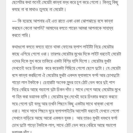
ছেলেটার কথা শুনেই মেয়েটা কান্না বন্ধ করে চুপ করে গেলো। কিন্তু কিছু
বলছে না বা মাথাও তুলছে না মেয়েটা।
— কি হয়েছে আপনার এই এত রাতে একা একা ঝোপঝাড়ে বসে কান্না
করছেন কেনো আপনি? আমাদের বলতে পারেন আমরা আপনাকে সাহায্য
করতে পারি।
কথাগুলো বলতে বলতে হাতে থাকা ফোনের ফ্লাশ লাইটটা নিয়ে মেয়েটার
কাছে এগিয়ে গেলো ওরা। তারপর মেয়েটার মুখের দিকে লাইট ধরতেই মেয়েটা
ওদের দিকে মুখ করে তাকিয়ে একটা বিশ্রি হাসি দিলো। মেয়েটার মুখটা
দেখতেই ভয়ে চিৎকার করে কয়েকটা পিছিয়ে গেলো ছেলে দুটো। যে মেয়েটা
বসে কান্না করছিলো ঐ মেয়েটার মুখটা একদম ফ্যাকাসে ফর্সা আর চোখদুটো
গাড়ো লাল টকটকে। চেহারাটা অনেক সুন্দর তবে ঠোট ভেদ করে দুই পাশ
দিয়ে বেরিয়ে আছে শুচালো দুটা চিকন দাঁত। সাথে লেগে আছে মেয়েটার মুখে
গা হিম করা ভয়ানক হাসি। মেয়েটার মুখ দেখেই ভয়ে চিৎকার করতে করতে
সরে গেলো দুই বন্ধু আর তখনি পিছনে কিছু একটার সাথে ধাক্কা খেলো
ওরা। সাথে সাথে পিছনে ঘুরে ফ্লাশলাইটের আলোটা ধরতেই দেখতে পেলো
সেখানে দাড়িয়ে আছে আরো একজন যুবক। আর তারও মুখটা ধবধবে ফর্সা
চোখ দুটো গাড়ো টকটকে লাল, সাথে ঠোট ভেদ করে বেরিয়ে আছে শুচালো
ভয়ানক দাঁত।