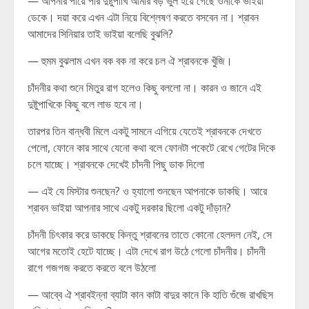
— আপনার পায়ে পরি দুষ্টুপাখি আমার বড় ভুল হয়ে গেছে ওনাকে ভাইয়া
ডেকে। দয়া করে এখন এটা নিয়ে বিশ্লেষণ করতে বসবেন না। শ্রাবন
আমাদের সিনিয়ার তাই ভাইয়া বলেছি বুঝলি?
— হুমম বুঝলাম এখন বক বক না করে চল ঐ শ্রাবনকে খুঁজি।
চাঁদনীর কথা শুনে মিতুর রাগ হলেও কিছু বললো না। কারন ও জানে এই
দুষ্টুপাখিকে কিছু বলে লাভ হবে না।
তারপর তিন বান্ধবী মিলে একটু সামনে এগিয়ে যেতেই শ্রাবনকে দেখতে
পেলো, ফোনে কার সাথে যেনো কথা বলে ফোনটা পকেটে রেখে গেটের দিকে
চলে যাচ্ছে। শ্রাবনকে দেখেই চাঁদনী পিছু ডাক দিলো
— এই যে মিস্টার শুনছেন? ও হ্যালো শুনছেন আপনাকে ডাকছি। আরে
শ্রাবন ভাইয়া আপনার সাথে একটু দরকার ছিলো একটু দাঁড়ান?
চাঁদনী চিৎকার করে ডাকছে কিন্তু শ্রাবনের তাতে কোনো হেলদল নেই, সে
আগের মতোই হেটে যাচ্ছে। এটা দেখে রাগ উঠে গেলো চাঁদনীর। চাঁদনী
রাগে গজগজ করতে করতে বলে উঠলো
— আব্বে ঐ শ্রাবইন্না ব্যাটা কান কাটা বাদুর কানে কি হাতি গুঁজে রাখছিস