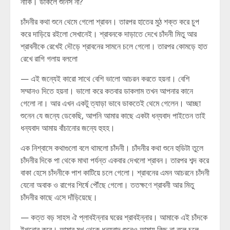
নাকি। ডাকলে শুনিস না?
চাঁদনীর কথা শুনে থেমে গেলো শ্রাবন। তারপর হাতের মুঠ শক্ত করে চুপ
করে দাড়িয়ে রইলো সেখানেই। শ্রাবনকে দাড়াতে দেখে চাঁদনী মিতু আর
শ্রাবনীকে রেখেই দৌড়ে শ্রাবনের সামনে চলে গেলো। তারপর কোমড়ে হাত
রেখে রাগি গলায় বললো
— এই জন্যেই কারো সাথে বেশি ভালো আচরন করতে হয়না। বেশি
সম্মানও দিতে হয়না। ভালো করে কতবার ডাকলাম তখন আপনার কানে
গেলো না। আর এখন একটু ত্যাড়া ভাবে ডাকতেই থেমে গেলেন। আচ্ছা
শুনেন যে জন্যে ডেকেছি, আপনি আমার কাছে একটা ধন্যবাদ পাইতেন তাই
ধন্যবাদ আমায় বাঁচানোর জন্যে হুহহ।
এক নিশ্বাসে কথাগুলো বলে থামলো চাঁদনী। চাঁদনীর কথা শুনে হুডিটা তুলে
চাঁদনীর দিকে পা থেকে মাথা পর্যন্ত একবার দেখলো শ্রাবন। তারপর শব্দ করে
বাকা হেসে চাঁদনীকে পাশ কাটিয়ে চলে গেলো। শ্রাবনের এমন আচরনে চাঁদনী
যেনো অবাক ও রাগের শির্ষে পৌঁছে গেলো। ততক্ষণে শ্রাবনী আর মিতু
চাঁদনীর কাছে এসে দাঁড়িয়েছে।
— কত্ত বড় সাহস ঐ প্লাবইন্নার ঘরের শ্রাবইন্নার। আমাকে এই চাঁদকে
ইগনোর করে। আমার মুখ থেকে ধন্যবাদ শুনেও আমায় কিছু না বলে চলে