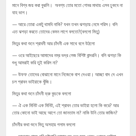
মানে বিশ্ব জয় করা বুঝলি। অবশ্য তোর মতো গোবর মাথায় এসব ঢুকবে না
যাহ ভাগ।
— আরে তোরা একটু থামবি নাকি? যখন তখন ঝগড়ায় নেমে পরিস। বলি
এত ঝগড়া করতে তোদের কেমন লাগে বলতো?(বললো মিতু)
মিতুর কথা শুনে শ্রাবনী আর চাঁদনী এক সাথে বলে উঠলো
— ওরে আইছেরে আমাদের নম্র ভদ্র লেজ বিশিষ্ট বান্দরনি। বলি ঝগড়া কি
শুধু আমরাই করি তুই করিস না?
— উফফ তোদের বোঝানো মানে নিজেকে বাশ দেওয়া। আচ্ছা বাদ দে এখন
চল শ্রাবন ভাইয়াকে খুঁজি।
মিতুর কথা শুনে চাঁদনী ভ্রু কুচকে বললো
— ঐ এক মিনিট এক মিনিট, এই শ্রাবন তোর ভাইয়া হলো কি করে? আর
তোর কোনো ভাই আছে আগে তো জানতাম না? নাকি উনি তোর কাজিন?
চাঁদনীর কথা শুনে মিতু অসহায় গলাম বললো