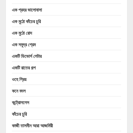
এক প্রহর ভালোবাসা
এক মুঠো কাঁচের চুরি
এক মুঠো রোদ
এক সমুদ্র প্রেম
একটি ডিভোর্স লেটার
একটি রাতের গল্প
ওহে প্রিয়
কনে বদল
কন্ট্রোললেস
কাঁচের চুরি
কাজী তাসমীন আরা আজমিরী