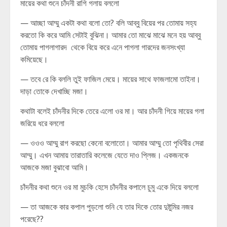
মায়ের কথা শুনে চাঁদনী রাগি গলায় বললো
— আচ্ছা আম্মু একটা কথা বলো তো? বলি আব্বু বিয়ের পর তোমায় সহ্য
করতো কি করে আমি সেটাই বুঝিনা। আমার তো মাঝে মাঝে মনে হয় আব্বু
তোমায় পাগলাগারদ থেকে বিয়ে করে এনে পাগলা গারদের জনসংখ্যা
কমিয়েছে।
— তবে রে কি বললি তুই ফাজিল মেয়ে। মায়ের সাথে ফাজলামো তাইনা।
দাড়া তোকে দেখাচ্ছি মজা।
কথাটা বলেই চাঁদনীর দিকে তেরে এলো ওর মা। আর চাঁদনী গিয়ে মায়ের গলা
জরিয়ে ধরে বললো
— ওওও আম্মু রাগ করছো কেনো বলোতো। আমার আম্মু তো পৃথিবীর সেরা
আম্মু। এখন আমায় তারাতারি কলেজে যেতে দাও প্লিজ। একজনকে
আজকে মজা বুঝাবো আমি।
চাঁদনীর কথা শুনে ওর মা মুচকি হেসে চাঁদনীর কপালে চুমু একে দিয়ে বললো
— তা আজকে কার কপাল পুড়লো শুনি যে তার দিকে তোর দুষ্টুমির নজর
পরেছে??