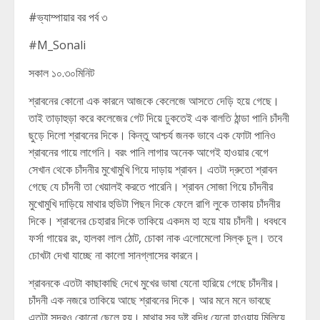
#ভ্যাম্পায়ার বর পর্ব ৩
#M_Sonali
সকাল ১০.৩০মিনিট
শ্রাবনের কোনো এক কারনে আজকে কেলেজে আসতে দেড়ি হয়ে গেছে।
তাই তাড়াহুড়া করে কলেজের গেট দিয়ে ঢুকতেই এক বালতি ঠান্ডা পানি চাঁদনী
ছুড়ে দিলো শ্রাবনের দিকে। কিন্তু আশ্চর্য জনক ভাবে এক ফোটা পানিও
শ্রাবনের গায়ে লাগেনি। বরং পানি লাগার অনেক আগেই হাওয়ার বেগে
সেখান থেকে চাঁদনীর মুখোমুখি গিয়ে দাড়ায় শ্রাবন। এতটা দ্রুতো শ্রাবন
গেছে যে চাঁদনী তা খেয়ালই করতে পারেনি। শ্রাবন সোজা গিয়ে চাঁদনীর
মুখোমুখি দাড়িয়ে মাথার হুডিটা পিছন দিকে ফেলে রাগি লুকে তাকায় চাঁদনীর
দিকে। শ্রাবনের চেহারার দিকে তাকিয়ে একদম হা হয়ে যায় চাঁদনী। ধবধবে
ফর্সা গায়ের রং, হালকা লাল ঠোট, চোকা নাক এলোমেলো সিল্ক চুল। তবে
চোখটা দেখা যাচ্ছে না কালো সানগ্লাসের কারনে।
শ্রাবনকে এতটা কাছাকাছি দেখে মুখের ভাষা যেনো হারিয়ে গেছে চাঁদনীর।
চাঁদনী এক নজরে তাকিয়ে আছে শ্রাবনের দিকে। আর মনে মনে ভাবছে
এতটা সুন্দরও কোনো ছেলে হয়। মাথার সব দুষ্টু বুদ্ধি যেনো হাওয়ায় মিলিয়ে