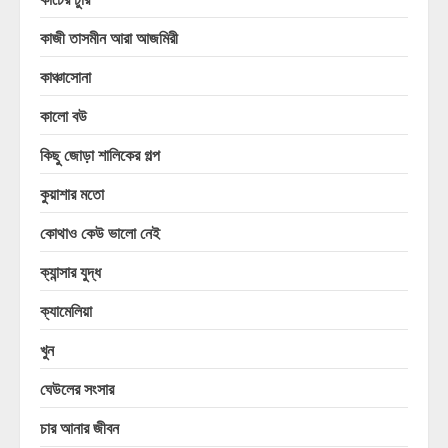
কাজী তাসমীন আরা আজমিরী
কাঞ্চাসোনা
কালো বউ
কিছু জোড়া শালিকের গল্প
কুয়াশার মতো
কোথাও কেউ ভালো নেই
ক্যান্সার যুদ্ধ
ক্যামেলিয়া
খুন
ঘেউলের সংসার
চার আনার জীবন