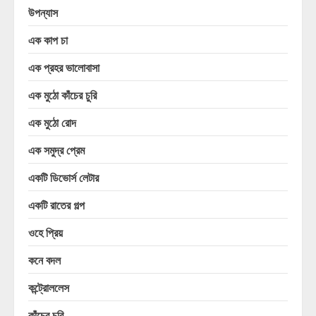
উপন্যাস
এক কাপ চা
এক প্রহর ভালোবাসা
এক মুঠো কাঁচের চুরি
এক মুঠো রোদ
এক সমুদ্র প্রেম
একটি ডিভোর্স লেটার
একটি রাতের গল্প
ওহে প্রিয়
কনে বদল
কন্ট্রোললেস
কাঁচের চুরি