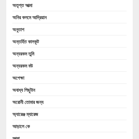
অতৃপ্ত আত্মা
অনির কলমে আদ্রিয়ান
অনুতাপ
অন্তর্হিত কালকূট
অন্যরকম তুমি
অন্যরকম বউ
অপেক্ষা
অবাধ্য পিছুটান
অরোনী তোমার জন্য
অ্যারেঞ্জ ম্যারেজ
আড়ালে কে
আত্মা