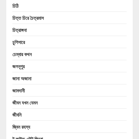
চিঠি
চিত্ত চিরে চৈত্রমাস
চিত্রাঙ্গনা
চুপিসারে
চেম্বার কথন
জলনূপুর
জানা অজানা
জামদানী
জীবন যখন যেমন
জীবনি
জ্বিন রহস্য
টু ফাইভ এইট জিরো