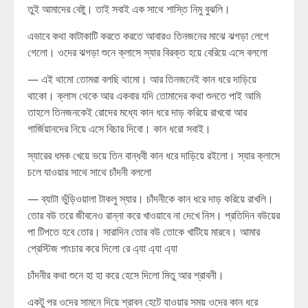
তুই আমাদের বেষ্টু। তাই সবাই এক সাথে শাস্তি নিমু বুঝলি।
এভাবে কথা কাটাকাটি করতে করতে আবারও তিনজনের মাঝে ঝগড়া লেগে
গেলো। ওদের ঝগড়া শুনে ক্লাসে স্যার বিরক্ত হয়ে বেরিয়ে এসে বললো
— এই থামো তোমরা বলছি থামো। আর তিনজনেই কান ধরে দাড়িয়ে
থাকো। ক্লাস থেকে আর একবার যদি তোমাদের কথা শুনতে পাই আমি
তাহলে তিনজনকেই রোদের মধ্যে কান ধরে দাড় করিয়ে রাখবো আর
গার্জিয়ানদের নিয়ে এসে বিচার দিবো। কান ধরো সবাই।
স্যারের ধমক খেয়ে ভয়ে তিন বান্ধবী কান ধরে দাড়িয়ে রইলো। স্যার ক্লাসে
চলে যাওয়ার সাথে সাথে চাঁদনী বললো
— ব্যাটা ভুঁড়িওয়ালা টাকলু স্যার। চাঁদনীকে কান ধরে দাড় করিয়ে রাখলি।
তোর বউ তরে জীবনেও রান্না করে খাওয়াবে না দেখে নিস। প্রতিদিন বউয়ের
পা টিপতে হবে তোর। সারাদিন তোর বউ তোকে খাটিয়ে মারবে। আমার
প্রেস্টিজ পাংচার করে দিলো রে এ্যা এ্যা এ্যা
চাঁদনীর কথা শুনে হা হা করে হেসে দিলো মিতু আর শ্রাবনী।
একটু পর ওদের সামনে দিয়ে শ্রাবন হেটে যাওয়ার সময় ওদের কান ধরে