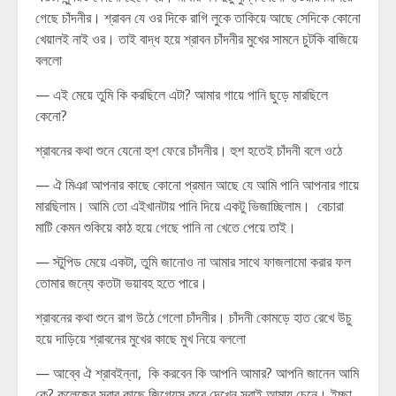
গেছে চাঁদনীর। শ্রাবন যে ওর দিকে রাগি লুকে তাকিয়ে আছে সেদিকে কোনো
খেয়ালই নাই ওর। তাই বাদ্ধ হয়ে শ্রাবন চাঁদনীর মুখের সামনে চুটকি বাজিয়ে
বললো
— এই মেয়ে তুমি কি করছিলে এটা? আমার গায়ে পানি ছুড়ে মারছিলে
কেনো?
শ্রাবনের কথা শুনে যেনো হুশ ফেরে চাঁদনীর। হুশ হতেই চাঁদনী বলে ওঠে
— ঐ মিঞা আপনার কাছে কোনো প্রমান আছে যে আমি পানি আপনার গায়ে
মারছিলাম। আমি তো এইখানটায় পানি দিয়ে একটু ভিজাচ্ছিলাম। বেচারা
মাটি কেমন শুকিয়ে কাঠ হয়ে গেছে পানি না খেতে পেয়ে তাই।
— স্টুপিড মেয়ে একটা, তুমি জানোও না আমার সাথে ফাজলামো করার ফল
তোমার জন্যে কতটা ভয়াবহ হতে পারে।
শ্রাবনের কথা শুনে রাগ উঠে গেলো চাঁদনীর। চাঁদনী কোমড়ে হাত রেখে উচু
হয়ে দাড়িয়ে শ্রাবনের মুখের কাছে মুখ নিয়ে বললো
— আব্বে ঐ শ্রাবইন্না, কি করবেন কি আপনি আমার? আপনি জানেন আমি
কে? কলেজের সবার কাছে জিগ্যেস করে দেখেন সবাই আমায় চেনে। ইচ্ছা