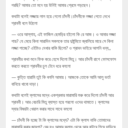
পরছি? আমার তো মনে হয় উনিই আমার প্রেমে পড়ছেন।
কথাটা বলেই লজ্জায় লাল হয়ে গেলো চাঁদনী।চাঁদনীকে লজ্জা পেতে দেখে
শ্রাবনী বলে উঠলো
— ওরে আল্লাহ, এই ফাজিল ছেমড়ির হইলো কি রে আজ। ও আবার লজ্জা
পায়? যে মেয়ে কিনা সারাদিন সকলকে তার দুষ্টুমিতে জ্বালিয়ে মারে সে কিনা
লজ্জা পাচ্ছে? এইটাও দেখার বাকি ছিলো? ও শ্রাবন ভাইরে আপনি ধন্য,,
শ্রাবনীর কথা শুনে ফিক করে হেসে দিলো মিতু। আর চাঁদনী রাগে ফোসফোস
করতে করতে শ্রাবনীর চুল টেনে ধরে বললো
— কুত্তি হারামি তুই কি বললি আমায়। আজকে তোকে আমি আলু ভর্তা
বানিয়ে খাবো দাড়া।
কথাটা বলেই ক্লাসের মদ্ধে একপ্রকার মারামারি শুরু করে দিলো চাঁদনী আর
শ্রাবনী। আর বেচারি মিতু ব্যাস্ত হয়ে পরলো ওদের থামাতে। ক্লাসের
স্যার বিষয়টা খেয়াল করার সাথে সাথে বললো
— চাঁদনী কি হচ্ছে টা কি ক্লাসের মধ্যে? এটা কি ক্লাস নাকি তোমাদের
মারামারি করার জায়গা? বের হও আমার ক্লাস থেকে আর বাইরে গিয়ে দাড়িয়ে