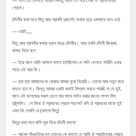
— পানি তো ফেলতে পারিনি কিন্তু আমি তো পরে গেছি ঐ শ্রাবইন্নার
প্রেমে।
চাঁদনীর কথা শুনে মিতু আর শ্রাবনী দুজনেই অবাক হয়ে একসাথে বলে ওঠে
— ওয়াট,,,,,
মিতু আর শ্রাবনীর কথায় ধ্যান ভাঙে চাঁদনীর। আর তখনি চাঁদনী জিব্বায়
কামড় দিয়ে বলে
— ইয়ে মানে আমি আসলে বলতে চাইছিলাম যে পানি ফেলতে পারিনি ওনার
গায়ে এই আর কি।
— হ্যা হ্যা আমাদের যা বোঝার আমরা বুঝে নিয়েছি। তোকে আর নতুন করে
বলতে হবে না। কিন্তু আমরা একটা কথাই বিশ্বাস করতে পারছি না যে তুই,
মানে এই কলেজের সকল ছেলে যার সাথে লাইন করার জন্যে পাগল মিস
দুষ্টুপাখি। সে কিনা ঐ শ্রাবনের প্রেমে পড়লো? বলি ঐ শ্রাবনের মাঝে তুই
এমন কি দেখলি রে (বললো মিতু)
মিতুর কথা শুনে রাগি লুক নিয়ে চাঁদনী বললো
— আব্বে শাঁকচুন্নির দল তোদের কে বললো যে আমি ঐ শ্রাবইন্নার প্রেমে