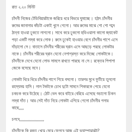
রাত ২.২০ মিনিট
চাঁদনী নিজের টেডিবিয়ারটাকে জরিয়ে ধরে বিভরে ঘুমাচ্ছে। হঠাৎ চাঁদনীর
রুমের জানালার কাঁচটা একাই খুলে গেলো। আর রুমের মাঝে শো শো শব্দে
ঠান্না হাওয়া ঢুকতে লাগলো। সাথে করে ঢুকলো হুডিওয়ালা কালো জ্যাকেট
পড়া একটি লম্বা করে লোক। রুমে ঢুকেই হাওয়ার বেগে চাঁদনীর পাশে এসে
দাঁড়ালো সে। বাতাসে চাঁদনীর শরীরের ঘ্রান এসে আছড়ে পরছে লোকটার
নাকে। চাঁদনীর শরীরের ঘ্রান যেনো নেশাগ্রস্ত করে দিচ্ছে লোকটাকে।
চাঁদনীকে দেখে যেনো লোভ সামলে রাখতে পারছে না সে। রক্তের পিপাশা
জেকে বসেছে মনে।
লোকটা ধিরে ধিরে চাঁদনীর পাশে গিয়ে বসলো। তারপর মুখে ফুটিয়ে তুললো
রহস্যময় হাসি। লাল টকটকে চোখ দুটো সামনে শিকারকে পেয়ে যেনো
চকচক করে উঠেছে। ঠোট ভেদ করে বাইরে বেরিয়ে এসেছে শুচালো চিকন
লম্বা দাঁত। আর সেই দাঁত নিয়ে লোকটা এগিয়ে গেলো চাঁদনীর গলার
কাছে,,,,
চলবে,,,,,,,,,,,,,,,,,,,,,
চাঁদনীকে কি রক্ত খেয়ে মেরে ফেলবে আজ এই ভ্যাম্পায়ারটা?