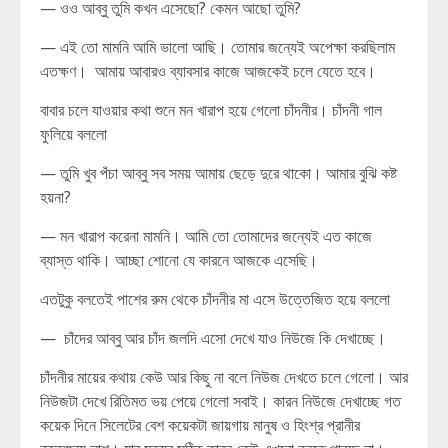
— ওও আব্বু তুমি কখন এসেছো? কেমন আছো তুমি?
— এই তো মামনি আমি ভালো আছি। তোমার জন্যেই অপেক্ষা করছিলাম
এতক্ষণ। আমায় আবারও ব্যাবসার কাজে আজকেই চলে যেতে হবে।
বাবার চলে যাওয়ার কথা শুনে মন খারাপ হয়ে গেলো চাঁদনীর। চাঁদনী গাল
ফুলিয়ে বললো
— তুমি খুব পঁচা আব্বু সব সময় আমায় ছেড়ে দুরে থাকো। আমার বুঝি কষ্ট
হয়না?
— মন খারাপ করেনা মামনি। আমি তো তোমাদের জন্যেই এত কাজে
ব্যাস্ত থাকি। আচ্ছা শোনো যে কারনে আজকে এসেছি।
এতটুকু বলতেই পাশের রুম থেকে চাঁদনীর মা এসে উত্তেজিত হয়ে বললো
— চাঁদের আব্বু আর চাঁদ জলদি এসো দেখে যাও নিউজে কি দেখাচ্ছে।
চাঁদনীর মায়ের কথায় কেউ আর কিছু না বলে নিউজ দেখতে চলে গেলো। আর
নিউজটা দেখে রিতিমত ভয় পেয়ে গেলো সবাই। কারন নিউজে দেখাচ্ছে গত
কয়েক দিনে সিলেটের বেশ কয়েকটা জায়গায় মানুষ ও হিংশ্র প্রানীর